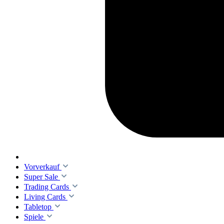
Vorverkauf
Super Sale
Trading Cards
Living Cards
Tabletop
Spiele