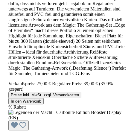
dafür, dass nichts verloren geht – egal ob im Regal oder
unterwegs auf Turnieren. Die verwendeten Materialien sind
säurefrei und PVC-frei und garantieren somit einen
langfristigen Schutz deiner wertvollsten Karten. Das offiziell
lizenzierte Artwork aus dem Magic: The Gathering-Set „Edge
of Eternities“ macht dieses Portfolio zu einem optischen
Highlight für jede Sammlung. Eigenschaften: Bietet Platz für
bis zu 360 Karten (double-sleeved) 20 Seiten mit seitlichem
Einschub für optimale Kartensicherheit Säure- und PVC-freie
Hüllen – ideal für dauerhafte Archivierung Reißfeste,
strukturierte Xenoskin-Oberfläche Sichere Aufbewahrung
durch stabilen Rundum-Reißverschluss Offiziell lizenziertes
Magic: The Gathering-Artwork („Deafening Silence“) Perfekt
für Sammler, Turnierspieler und TCG-Fans
Verkaufspreis:
25,00 €
Regulärer Preis:
39,00 €
(35.9%
gespart)
Preise inkl. MwSt. zzgl. Versandkosten
In den Warenkorb
%
Rabatt