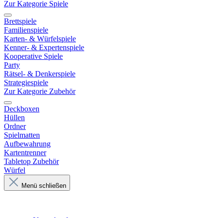
Zur Kategorie Spiele
Brettspiele
Familienspiele
Karten- & Würfelspiele
Kenner- & Expertenspiele
Kooperative Spiele
Party
Rätsel- & Denkerspiele
Strategiespiele
Zur Kategorie Zubehör
Deckboxen
Hüllen
Ordner
Spielmatten
Aufbewahrung
Kartentrenner
Tabletop Zubehör
Würfel
Menü schließen