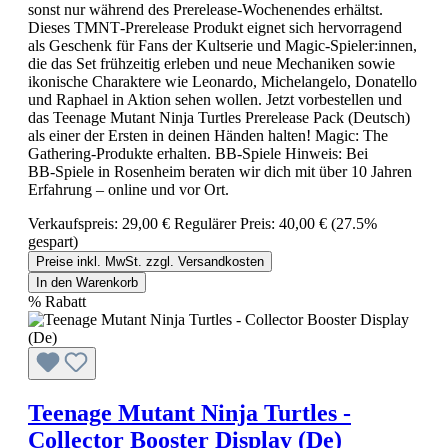
sonst nur während des Prerelease‑Wochenendes erhältst.
Dieses TMNT‑Prerelease Produkt eignet sich hervorragend
als Geschenk für Fans der Kultserie und Magic‑Spieler:innen,
die das Set frühzeitig erleben und neue Mechaniken sowie
ikonische Charaktere wie Leonardo, Michelangelo, Donatello
und Raphael in Aktion sehen wollen. Jetzt vorbestellen und
das Teenage Mutant Ninja Turtles Prerelease Pack (Deutsch)
als einer der Ersten in deinen Händen halten! Magic: The
Gathering‑Produkte erhalten. BB‑Spiele Hinweis: Bei
BB‑Spiele in Rosenheim beraten wir dich mit über 10 Jahren
Erfahrung – online und vor Ort.
Verkaufspreis:
29,00 €
Regulärer Preis:
40,00 €
(27.5%
gespart)
Preise inkl. MwSt. zzgl. Versandkosten
In den Warenkorb
%
Rabatt
Teenage Mutant Ninja Turtles -
Collector Booster Display (De)