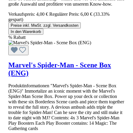
große Auswahl und profitiere von unserem Know-how.
Verkaufspreis:
4,00 €
Regulärer Preis:
6,00 €
(33.33%
gespart)
Preise inkl. MwSt. zzgl. Versandkosten
In den Warenkorb
%
Rabatt
Marvel's Spider-Man - Scene Box
(ENG)
Produktinformationen "Marvel's Spider-Man - Scene Box
(ENG)" Immortalize an iconic moment with the Marvel's
Spider-Man Scene Box. Power up your deck or collection
with these six Borderless Scene cards and piece them together
to reveal the full story. A devious ambush adds triple the
trouble for Spider-Man! Can he save the city and still make it
to date night with MJ? Contents: 4x 3 Marvel's Spider-Man
Play Boosters Each Play Booster contains: 14 Magic: The
Gathering cards