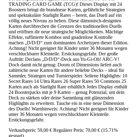
TRADING CARD GAME (TCG)! Dieses Display mit 24
Boostern bringt dir brandneue Karten, gefährliche Strategien
und spektakuläre Starlight Rares – bereit, das Duell auf ein
völlig neues Niveau zu heben. Diese dämonisch-designten
Karten durchbrechen die Grenzen des traditionellen Duells
und eröffnen dir neue strategische Möglichkeiten. Mächtige
Effekte, raffinierte Kombos und gnadenlose Kontrolle
machen „D/D/D“ zum dominanten Archetypen dieser Edition.
Achtung! Nicht geeignet für Kinder unter 36 Monaten wegen
verschluckbarer Kleinteile. Erstickungsgefahr. Der große
Auftritt: Declans „D/D/D“-Deck aus Yu-Gi-Oh! ARC-V!
Doch damit nicht genug: Doom of Dimensions liefert auch
zahlreiche neue Karten für andere beliebte Decks – ideal für
Sammler, Strategen und Turnierspieler. Seltene Highlights: 10
Secret Rares 14 Ultra Rares 26 Super Rares 50 Commons 25
Karten auch als Starlight Rare erhältlich Jedes Display enthält
24 Boosterpacks mit je 9 Karten – genug Potenzial, um dein
Deck zu stärken oder deine Sammlung mit glänzenden
Highlights zu erweitern. Tauche ein in eine neue Dimension
des Duells! Warnhinweis: Achtung! Nicht geeignet für Kinder
unter 36 Monaten wegen verschluckbarer Kleinteile.
Erstickungsgefahr.
Verkaufspreis:
59,00 €
Regulärer Preis:
70,00 €
(15.71%
gespart)