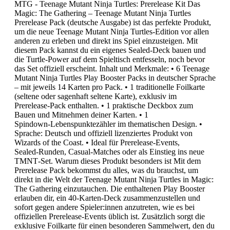
MTG - Teenage Mutant Ninja Turtles: Prerelease Kit Das
Magic: The Gathering – Teenage Mutant Ninja Turtles
Prerelease Pack (deutsche Ausgabe) ist das perfekte Produkt,
um die neue Teenage Mutant Ninja Turtles‑Edition vor allen
anderen zu erleben und direkt ins Spiel einzusteigen. Mit
diesem Pack kannst du ein eigenes Sealed‑Deck bauen und
die Turtle‑Power auf dem Spieltisch entfesseln, noch bevor
das Set offiziell erscheint. Inhalt und Merkmale: • 6 Teenage
Mutant Ninja Turtles Play Booster Packs in deutscher Sprache
– mit jeweils 14 Karten pro Pack. • 1 traditionelle Foilkarte
(seltene oder sagenhaft seltene Karte), exklusiv im
Prerelease‑Pack enthalten. • 1 praktische Deckbox zum
Bauen und Mitnehmen deiner Karten. • 1
Spindown‑Lebenspunktezähler im thematischen Design. •
Sprache: Deutsch und offiziell lizenziertes Produkt von
Wizards of the Coast. • Ideal für Prerelease‑Events,
Sealed‑Runden, Casual‑Matches oder als Einstieg ins neue
TMNT‑Set. Warum dieses Produkt besonders ist Mit dem
Prerelease Pack bekommst du alles, was du brauchst, um
direkt in die Welt der Teenage Mutant Ninja Turtles in Magic:
The Gathering einzutauchen. Die enthaltenen Play Booster
erlauben dir, ein 40‑Karten‑Deck zusammenzustellen und
sofort gegen andere Spieler:innen anzutreten, wie es bei
offiziellen Prerelease‑Events üblich ist. Zusätzlich sorgt die
exklusive Foilkarte für einen besonderen Sammelwert, den du