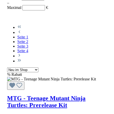
–
Maximal
€
Seite
1
Seite
2
Seite
3
Seite
4
%
Rabatt
MTG - Teenage Mutant Ninja
Turtles: Prerelease Kit