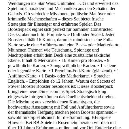
Wendungen ins Star Wars: Unlimited TCG und erweitert das
Spiel um Charaktere und Mechaniken aus den Schatten der
Galaxis. Ob verdeckte Missionen, politische Manöver oder
kriminelle Machenschaften – dieses Set bietet frische
Strategien für Einsteiger und erfahrene Spieler. Das
Boosterpack eignet sich perfekt für Sammler, Constructed-
Decks, aber auch für Formate wie Draft oder Sealed. Jeder
Booster enthält 16 Karten, darunter mindestens eine Foil-
Karte sowie eine Anführer- und eine Basis- oder Markerkarte.
Mit neuen Themen wie Täuschung, Spionage und
Machtspielen erhält dein Deck eine zusätzliche taktische
Ebene. Inhalt & Merkmale: • 16 Karten pro Booster. • 9
gewöhnliche Karten. • 3 ungewöhnliche Karten. • 1 seltene
oder legendäre Karte. • 1 Premium-Foil-Karte (glänzend). • 1
Anführer-Karte. • 1 Basis- oder Markerkarte. • Sprache:
Englisch. • Empfohlen ab 12 Jahren. Warum der Secrets of
Power Booster Booster besonders ist: Dieses Boosterpack
bringt eine neue Dimension ins Spiel: Strategisch klug
eingesetzte Intrigen können das Duell entscheidend drehen.
Die Mischung aus verschiedenen Kartentypen, die
hochwertige Ausstattung mit Foil und Anführerkarte sowie
der thematische Tiefgang machen jeden Booster spannend –
sowohl fürs Spiel als auch für die Sammlung. BB-Spiele
Hinweis: Bei BB-Spiele in Rosenheim beraten wir dich mit
über 10 Jahren Erfahrung – online und vor Ort. Entdecke eine