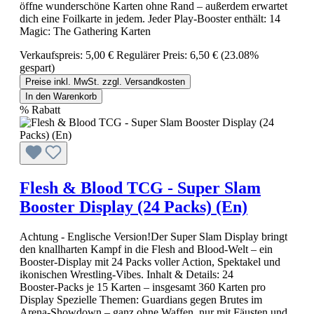
öffne wunderschöne Karten ohne Rand – außerdem erwartet
dich eine Foilkarte in jedem. Jeder Play-Booster enthält: 14
Magic: The Gathering Karten
Verkaufspreis:
5,00 €
Regulärer Preis:
6,50 €
(23.08%
gespart)
Preise inkl. MwSt. zzgl. Versandkosten
In den Warenkorb
%
Rabatt
Flesh & Blood TCG - Super Slam
Booster Display (24 Packs) (En)
Achtung - Englische Version!Der Super Slam Display bringt
den knallharten Kampf in die Flesh and Blood‑Welt – ein
Booster‑Display mit 24 Packs voller Action, Spektakel und
ikonischen Wrestling-Vibes. Inhalt & Details: 24
Booster‑Packs je 15 Karten – insgesamt 360 Karten pro
Display Spezielle Themen: Guardians gegen Brutes im
Arena‑Showdown – ganz ohne Waffen, nur mit Fäusten und