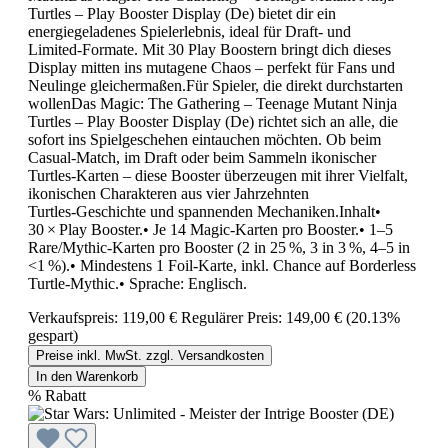
Turtles – Play Booster Display (De) bietet dir ein
energiegeladenes Spielerlebnis, ideal für Draft‑ und
Limited‑Formate. Mit 30 Play Boostern bringt dich dieses
Display mitten ins mutagene Chaos – perfekt für Fans und
Neulinge gleichermaßen.Für Spieler, die direkt durchstarten
wollenDas Magic: The Gathering – Teenage Mutant Ninja
Turtles – Play Booster Display (De) richtet sich an alle, die
sofort ins Spielgeschehen eintauchen möchten. Ob beim
Casual‑Match, im Draft oder beim Sammeln ikonischer
Turtles‑Karten – diese Booster überzeugen mit ihrer Vielfalt,
ikonischen Charakteren aus vier Jahrzehnten
Turtles‑Geschichte und spannenden Mechaniken.Inhalt•
30 × Play Booster.• Je 14 Magic‑Karten pro Booster.• 1–5
Rare/Mythic‑Karten pro Booster (2 in 25 %, 3 in 3 %, 4–5 in
<1 %).• Mindestens 1 Foil‑Karte, inkl. Chance auf Borderless
Turtle‑Mythic.• Sprache: Englisch.
Verkaufspreis:
119,00 €
Regulärer Preis:
149,00 €
(20.13%
gespart)
Preise inkl. MwSt. zzgl. Versandkosten
In den Warenkorb
%
Rabatt