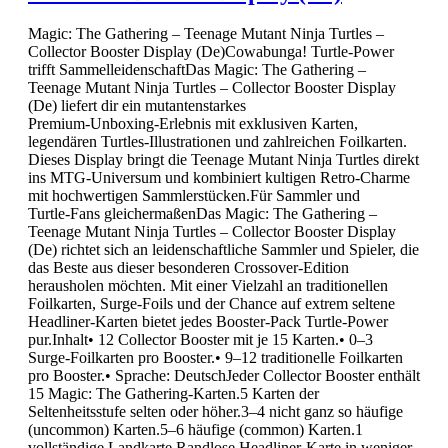
Magic: The Gathering – Teenage Mutant Ninja Turtles –
Collector Booster Display (De)Cowabunga! Turtle‑Power
trifft SammelleidenschaftDas Magic: The Gathering –
Teenage Mutant Ninja Turtles – Collector Booster Display
(De) liefert dir ein mutantenstarkes
Premium‑Unboxing‑Erlebnis mit exklusiven Karten,
legendären Turtles‑Illustrationen und zahlreichen Foilkarten.
Dieses Display bringt die Teenage Mutant Ninja Turtles direkt
ins MTG‑Universum und kombiniert kultigen Retro‑Charme
mit hochwertigen Sammlerstücken.Für Sammler und
Turtle‑Fans gleichermaßenDas Magic: The Gathering –
Teenage Mutant Ninja Turtles – Collector Booster Display
(De) richtet sich an leidenschaftliche Sammler und Spieler, die
das Beste aus dieser besonderen Crossover‑Edition
herausholen möchten. Mit einer Vielzahl an traditionellen
Foilkarten, Surge‑Foils und der Chance auf extrem seltene
Headliner‑Karten bietet jedes Booster‑Pack Turtle‑Power
pur.Inhalt• 12 Collector Booster mit je 15 Karten.• 0–3
Surge‑Foilkarten pro Booster.• 9–12 traditionelle Foilkarten
pro Booster.• Sprache: DeutschJeder Collector Booster enthält
15 Magic: The Gathering‑Karten.5 Karten der
Seltenheitsstufe selten oder höher.3–4 nicht ganz so häufige
(uncommon) Karten.5–6 häufige (common) Karten.1
vollständige Landkarte.Randlose Headliner‑Karte in weniger