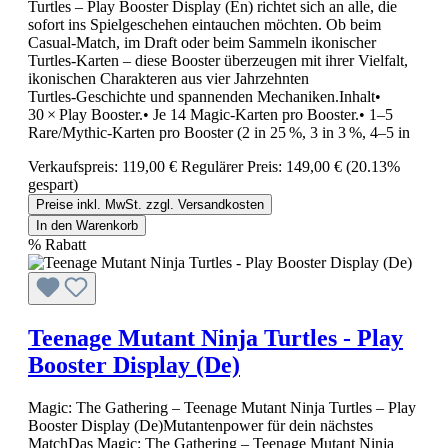
Turtles – Play Booster Display (En) richtet sich an alle, die
sofort ins Spielgeschehen eintauchen möchten. Ob beim
Casual‑Match, im Draft oder beim Sammeln ikonischer
Turtles‑Karten – diese Booster überzeugen mit ihrer Vielfalt,
ikonischen Charakteren aus vier Jahrzehnten
Turtles‑Geschichte und spannenden Mechaniken.Inhalt•
30 × Play Booster.• Je 14 Magic‑Karten pro Booster.• 1–5
Rare/Mythic‑Karten pro Booster (2 in 25 %, 3 in 3 %, 4–5 in
Verkaufspreis:
119,00 €
Regulärer Preis:
149,00 €
(20.13%
gespart)
Preise inkl. MwSt. zzgl. Versandkosten
In den Warenkorb
%
Rabatt
Teenage Mutant Ninja Turtles - Play
Booster Display (De)
Magic: The Gathering – Teenage Mutant Ninja Turtles – Play
Booster Display (De)Mutantenpower für dein nächstes
MatchDas Magic: The Gathering – Teenage Mutant Ninja