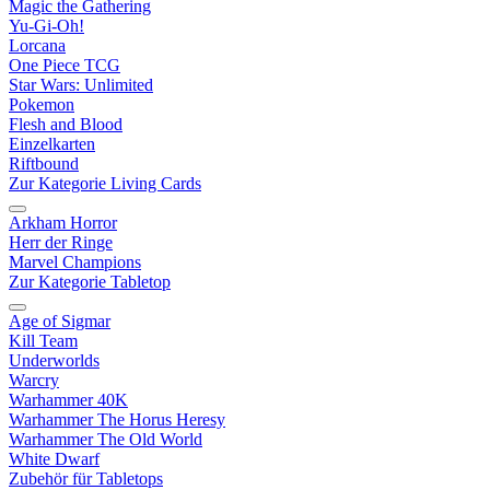
Magic the Gathering
Yu-Gi-Oh!
Lorcana
One Piece TCG
Star Wars: Unlimited
Pokemon
Flesh and Blood
Einzelkarten
Riftbound
Zur Kategorie Living Cards
Arkham Horror
Herr der Ringe
Marvel Champions
Zur Kategorie Tabletop
Age of Sigmar
Kill Team
Underworlds
Warcry
Warhammer 40K
Warhammer The Horus Heresy
Warhammer The Old World
White Dwarf
Zubehör für Tabletops