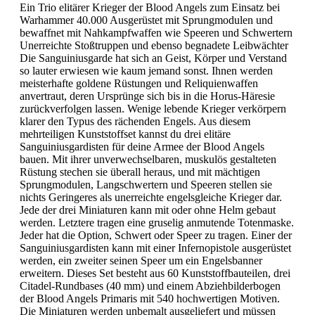
Ein Trio elitärer Krieger der Blood Angels zum Einsatz bei
Warhammer 40.000 Ausgerüstet mit Sprungmodulen und
bewaffnet mit Nahkampfwaffen wie Speeren und Schwertern
Unerreichte Stoßtruppen und ebenso begnadete Leibwächter
Die Sanguiniusgarde hat sich an Geist, Körper und Verstand
so lauter erwiesen wie kaum jemand sonst. Ihnen werden
meisterhafte goldene Rüstungen und Reliquienwaffen
anvertraut, deren Ursprünge sich bis in die Horus-Häresie
zurückverfolgen lassen. Wenige lebende Krieger verkörpern
klarer den Typus des rächenden Engels. Aus diesem
mehrteiligen Kunststoffset kannst du drei elitäre
Sanguiniusgardisten für deine Armee der Blood Angels
bauen. Mit ihrer unverwechselbaren, muskulös gestalteten
Rüstung stechen sie überall heraus, und mit mächtigen
Sprungmodulen, Langschwertern und Speeren stellen sie
nichts Geringeres als unerreichte engelsgleiche Krieger dar.
Jede der drei Miniaturen kann mit oder ohne Helm gebaut
werden. Letztere tragen eine gruselig anmutende Totenmaske.
Jeder hat die Option, Schwert oder Speer zu tragen. Einer der
Sanguiniusgardisten kann mit einer Infernopistole ausgerüstet
werden, ein zweiter seinen Speer um ein Engelsbanner
erweitern. Dieses Set besteht aus 60 Kunststoffbauteilen, drei
Citadel-Rundbases (40 mm) und einem Abziehbilderbogen
der Blood Angels Primaris mit 540 hochwertigen Motiven.
Die Miniaturen werden unbemalt ausgeliefert und müssen