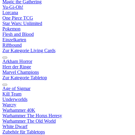
Magic the Gathering
Yu-Gi-Oh!
Lorcana
One Piece TCG
Star Wars: Unlimited
Pokemon
Flesh and Blood
Einzelkarten
Riftbound
Zur Kategorie Living Cards
Arkham Horror
Herr der Ringe
Marvel Champions
Zur Kategorie Tabletop
Age of Sigmar
Kill Team
Underworlds
Warcry
Warhammer 40K
Warhammer The Horus Heresy
Warhammer The Old World
White Dwarf
Zubehör für Tabletops