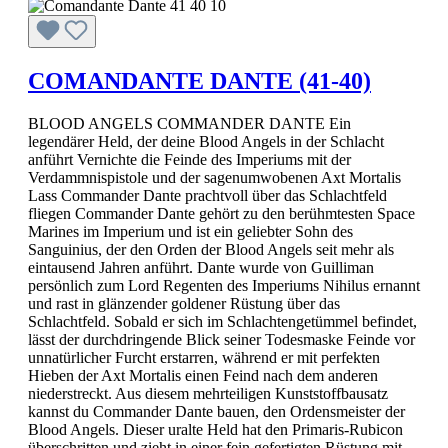
COMANDANTE DANTE (41-40)
BLOOD ANGELS COMMANDER DANTE Ein
legendärer Held, der deine Blood Angels in der Schlacht
anführt Vernichte die Feinde des Imperiums mit der
Verdammnispistole und der sagenumwobenen Axt Mortalis
Lass Commander Dante prachtvoll über das Schlachtfeld
fliegen Commander Dante gehört zu den berühmtesten Space
Marines im Imperium und ist ein geliebter Sohn des
Sanguinius, der den Orden der Blood Angels seit mehr als
eintausend Jahren anführt. Dante wurde von Guilliman
persönlich zum Lord Regenten des Imperiums Nihilus ernannt
und rast in glänzender goldener Rüstung über das
Schlachtfeld. Sobald er sich im Schlachtengetümmel befindet,
lässt der durchdringende Blick seiner Todesmaske Feinde vor
unnatürlicher Furcht erstarren, während er mit perfekten
Hieben der Axt Mortalis einen Feind nach dem anderen
niederstreckt. Aus diesem mehrteiligen Kunststoffbausatz
kannst du Commander Dante bauen, den Ordensmeister der
Blood Angels. Dieser uralte Held hat den Primaris-Rubicon
überschritten und zieht in einer fein gefertigten Rüstung mit