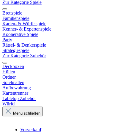
Zur Kategorie Spiele
Brettspiele
Familienspiele
Karten- & Würfelspiele
Kenner- & Expertenspiele
Kooperative Spiele
Party
Rätsel- & Denkerspiele
Strategiespiele
Zur Kategorie Zubehör
Deckboxen
Hüllen
Ordner
Spielmatten
Aufbewahrung
Kartentrenner
Tabletop Zubehör
Würfel
Menü schließen
Vorverkauf