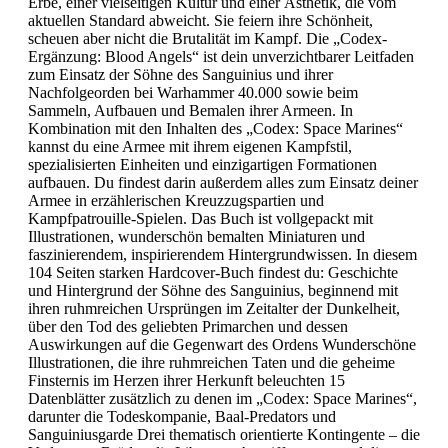
Erbe, einer vielseitigen Kultur und einer Ästhetik, die vom
aktuellen Standard abweicht. Sie feiern ihre Schönheit,
scheuen aber nicht die Brutalität im Kampf. Die „Codex-
Ergänzung: Blood Angels“ ist dein unverzichtbarer Leitfaden
zum Einsatz der Söhne des Sanguinius und ihrer
Nachfolgeorden bei Warhammer 40.000 sowie beim
Sammeln, Aufbauen und Bemalen ihrer Armeen. In
Kombination mit den Inhalten des „Codex: Space Marines“
kannst du eine Armee mit ihrem eigenen Kampfstil,
spezialisierten Einheiten und einzigartigen Formationen
aufbauen. Du findest darin außerdem alles zum Einsatz deiner
Armee in erzählerischen Kreuzzugspartien und
Kampfpatrouille-Spielen. Das Buch ist vollgepackt mit
Illustrationen, wunderschön bemalten Miniaturen und
faszinierendem, inspirierendem Hintergrundwissen. In diesem
104 Seiten starken Hardcover-Buch findest du: Geschichte
und Hintergrund der Söhne des Sanguinius, beginnend mit
ihren ruhmreichen Ursprüngen im Zeitalter der Dunkelheit,
über den Tod des geliebten Primarchen und dessen
Auswirkungen auf die Gegenwart des Ordens Wunderschöne
Illustrationen, die ihre ruhmreichen Taten und die geheime
Finsternis im Herzen ihrer Herkunft beleuchten 15
Datenblätter zusätzlich zu denen im „Codex: Space Marines“,
darunter die Todeskompanie, Baal-Predators und
Sanguiniusgarde Drei thematisch orientierte Kontingente – die