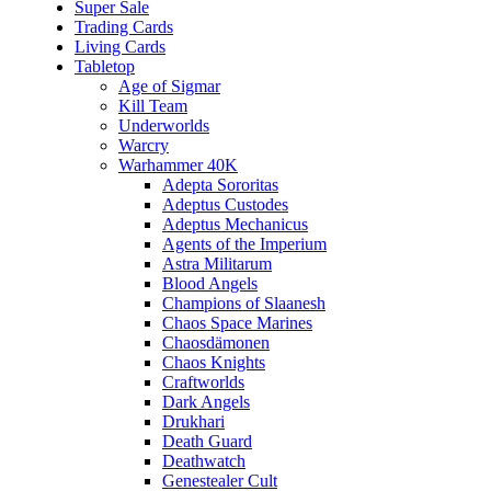
Super Sale
Trading Cards
Living Cards
Tabletop
Age of Sigmar
Kill Team
Underworlds
Warcry
Warhammer 40K
Adepta Sororitas
Adeptus Custodes
Adeptus Mechanicus
Agents of the Imperium
Astra Militarum
Blood Angels
Champions of Slaanesh
Chaos Space Marines
Chaosdämonen
Chaos Knights
Craftworlds
Dark Angels
Drukhari
Death Guard
Deathwatch
Genestealer Cult