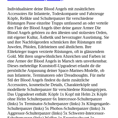
Individualisiere deine Blood Angels mit zusätzlichen
Accessoires für Infanterie, Todeskompanie und Fahrzeuge
Köpfe, Relikte und Schulterpanzer für verschiedene
Rüstungen Passe einzelne Trupps umfassend an oder verteile
den Flair der Blood Angels über deine ganze Armee Die
Blood Angels gehören zu den ältesten und stolzesten Orden,
mit eigener Kultur, Ästhetik und bevorzugter Ausrüstung. Sie
und ihre Nachfolgeorden schmücken ihre Rüstungen mit
Juwelen, Phiolen, Edelsteinen und ähnlichem. Ihre
Elitekrieger tragen verzierte Rüstungen, oft in glänzendem
Gold. Mit ihren ungewöhnlichen Abzeichen und Farben ist
eine Armee der Blood Angels in Marsch stets unverkennbar.
Dieses mehrteilige Kunststoff-Upgradeset erlaubt dir die
persönliche Anpassung deiner Space-Marines-Modelle, ob
nun Infanterie, Terminatoren oder Dreadnoughts. Für mehr
Stil der Blood Angels findest du darin zusätzliche
Accessoires, kosmetische Details, Charakterköpfe und
modellierte Schulterpanzer für verschiedene Rüstungstypen.
Das Upgradeset enthält: Köpfe 1x Kopf mit Helm 2x Köpfe
ohne Helm Schulterpanzer 6x Intercessor-Schulterpanzer
(links) 5x Terminator-Schulterpanzer (links) 3x Klingengarde-
Schulterpanzer (links) 5x Phobos-Schulterpanzer (links) 3x
Aggressor-Schulterpanzer (links) 5x Schwerer-Intercessor-
Schulterpanzer (links) Waffen 1x Energieschwert 1x