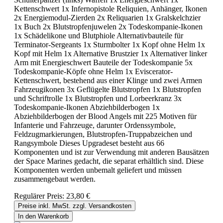
Kettenschwert 1x Infernopistole Reliquien, Anhänger, Ikonen
2x Energiemodul-Zierden 2x Reliquarien 1x Gralskelchzier
1x Buch 2x Blutstropfenjuwelen 2x Todeskompanie-Ikonen
1x Schädelikone und Blutphiole Alternativbauteile für
Terminator-Sergeants 1x Sturmbolter 1x Kopf ohne Helm 1x
Kopf mit Helm 1x Alternative Brustzier 1x Alternativer linker
Arm mit Energieschwert Bauteile der Todeskompanie 5x
Todeskompanie-Köpfe ohne Helm 1x Eviscerator-
Kettenschwert, bestehend aus einer Klinge und zwei Armen
Fahrzeugikonen 3x Geflügelte Blutstropfen 1x Blutstropfen
und Schriftrolle 1x Blutstropfen und Lorbeerkranz 3x
Todeskompanie-Ikonen Abziehbilderbogen 1x
Abziehbilderbogen der Blood Angels mit 225 Motiven für
Infanterie und Fahrzeuge, darunter Ordenssymbole,
Feldzugmarkierungen, Blutstropfen-Truppabzeichen und
Rangsymbole Dieses Upgradeset besteht aus 66
Komponenten und ist zur Verwendung mit anderen Bausätzen
der Space Marines gedacht, die separat erhältlich sind. Diese
Komponenten werden unbemalt geliefert und müssen
zusammengebaut werden.
Regulärer Preis:
23,80 €
Preise inkl. MwSt. zzgl. Versandkosten
In den Warenkorb