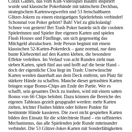
Corax Games, das vom Kult-Videospiel Balatro inspiriert
wurde und klassische Pokerhände mit taktischem Deckbau,
strategischem Kartenwegwerfen und 53 freischaltbaren
Glitzer-Jokern zu einem einzigartigen Spielerlebnis verbindet!
Schonmal von Poker gehört? Bah! Viel zu glückslastig!
Schnee von gestern! Bei Trash Poker basteln sich die coolsten
Spielerinnen und Spieler ihre eigenen Karten und spielen
Flush Houses und Fünflinge, um sich gegenseitig das
Milchgeld abzuluchsen. Jede Person beginnt mit einem
klassischen 52-Karten-Pokerdeck – ganz normal, nur dass
bunte Klebezettel auf den Karten kleben, die besondere
Effekte verleihen. Im Verlauf von acht Runden zieht man
sieben Karten, spielt fünf aus und hofft auf die beste Hand –
doch der eigentliche Clou liegt im Trash: Unerwünschte
Karten werden dauerhaft aus dem Deck entfernt, um Platz für
stärkere Hände zu schaffen. Manche dieser getrashten Karten
bringen sogar Bonus-Chips am Ende der Partie. Wer es
schafft, sein gesamtes Deck zu trashen, wird mit einem satten
Bonus von 66 Chips belohnt. Dazu können die Bereiche des
eigenen Tableaus gezielt geupgradet werden: mehr Karten
ziehen, leichter Flushes bilden oder höhere Punkte für
bestimmte Hände kassieren. Die zwei nicht gespielten Karten
bilden den Einsatz für die schlechteste Hand – ein raffiniertes
Mechanismus, das alle Spielenden jede Runde miteinander
verbindet. Die 53 Glitzer-Joker-Karten mit Sonderfähigkeiten