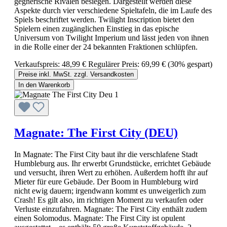
gegnerische Rivalen besiegen. Dargestellt werden diese
Aspekte durch vier verschiedene Spieltafeln, die im Laufe des
Spiels beschriftet werden. Twilight Inscription bietet den
Spielern einen zugänglichen Einstieg in das epische
Universum von Twilight Imperium und lässt jeden von ihnen
in die Rolle einer der 24 bekannten Fraktionen schlüpfen.
Verkaufspreis:
48,99 €
Regulärer Preis:
69,99 €
(30% gespart)
Preise inkl. MwSt. zzgl. Versandkosten
In den Warenkorb
Magnate: The First City (DEU)
In Magnate: The First City baut ihr die verschlafene Stadt
Humbleburg aus. Ihr erwerbt Grundstücke, errichtet Gebäude
und versucht, ihren Wert zu erhöhen. Außerdem hofft ihr auf
Mieter für eure Gebäude. Der Boom in Humbleburg wird
nicht ewig dauern; irgendwann kommt es unweigerlich zum
Crash! Es gilt also, im richtigen Moment zu verkaufen oder
Verluste einzufahren. Magnate: The First City enthält zudem
einen Solomodus. Magnate: The First City ist opulent