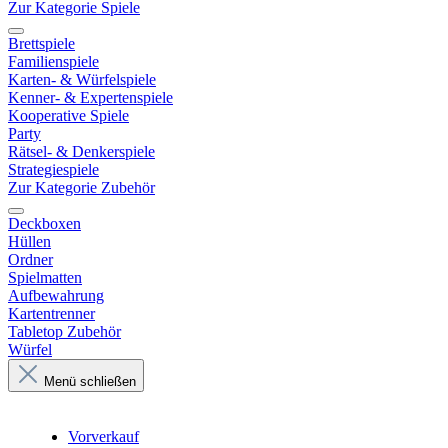
Zur Kategorie Spiele
Brettspiele
Familienspiele
Karten- & Würfelspiele
Kenner- & Expertenspiele
Kooperative Spiele
Party
Rätsel- & Denkerspiele
Strategiespiele
Zur Kategorie Zubehör
Deckboxen
Hüllen
Ordner
Spielmatten
Aufbewahrung
Kartentrenner
Tabletop Zubehör
Würfel
Menü schließen
Vorverkauf