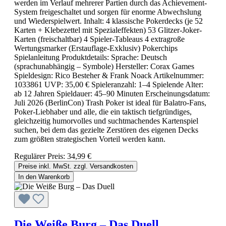
werden im Verlauf mehrerer Partien durch das Achievement-
System freigeschaltet und sorgen für enorme Abwechslung
und Wiederspielwert. Inhalt: 4 klassische Pokerdecks (je 52
Karten + Klebezettel mit Spezialeffekten) 53 Glitzer-Joker-
Karten (freischaltbar) 4 Spieler-Tableaus 4 extragroße
Wertungsmarker (Erstauflage-Exklusiv) Pokerchips
Spielanleitung Produktdetails: Sprache: Deutsch
(sprachunabhängig – Symbole) Hersteller: Corax Games
Spieldesign: Rico Besteher & Frank Noack Artikelnummer:
1033861 UVP: 35,00 € Spieleranzahl: 1–4 Spielende Alter:
ab 12 Jahren Spieldauer: 45–90 Minuten Erscheinungsdatum:
Juli 2026 (BerlinCon) Trash Poker ist ideal für Balatro-Fans,
Poker-Liebhaber und alle, die ein taktisch tiefgründiges,
gleichzeitig humorvolles und suchtmachendes Kartenspiel
suchen, bei dem das gezielte Zerstören des eigenen Decks
zum größten strategischen Vorteil werden kann.
Regulärer Preis:
34,99 €
Preise inkl. MwSt. zzgl. Versandkosten
In den Warenkorb
Die Weiße Burg – Das Duell