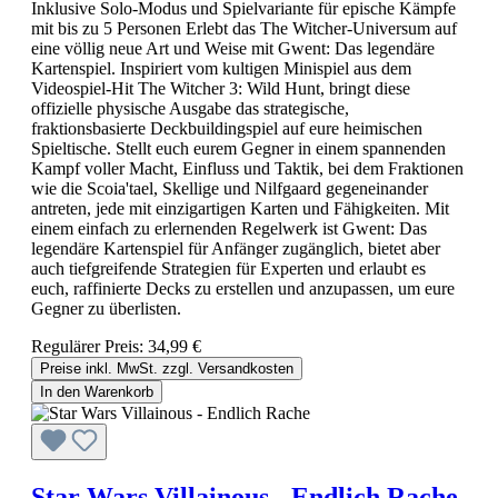
Inklusive Solo-Modus und Spielvariante für epische Kämpfe
mit bis zu 5 Personen Erlebt das The Witcher-Universum auf
eine völlig neue Art und Weise mit Gwent: Das legendäre
Kartenspiel. Inspiriert vom kultigen Minispiel aus dem
Videospiel-Hit The Witcher 3: Wild Hunt, bringt diese
offizielle physische Ausgabe das strategische,
fraktionsbasierte Deckbuildingspiel auf eure heimischen
Spieltische. Stellt euch eurem Gegner in einem spannenden
Kampf voller Macht, Einfluss und Taktik, bei dem Fraktionen
wie die Scoia'tael, Skellige und Nilfgaard gegeneinander
antreten, jede mit einzigartigen Karten und Fähigkeiten. Mit
einem einfach zu erlernenden Regelwerk ist Gwent: Das
legendäre Kartenspiel für Anfänger zugänglich, bietet aber
auch tiefgreifende Strategien für Experten und erlaubt es
euch, raffinierte Decks zu erstellen und anzupassen, um eure
Gegner zu überlisten.
Regulärer Preis:
34,99 €
Preise inkl. MwSt. zzgl. Versandkosten
In den Warenkorb
Star Wars Villainous - Endlich Rache