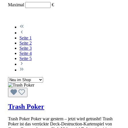
Maximal
€
Seite
1
Seite
2
Seite
3
Seite
4
Seite
5
Trash Poker
Trash Poker Poker war gestern – jetzt wird getrasht! Trash
Poker ist das verrückte Deck-Destruction-Kartenspiel von