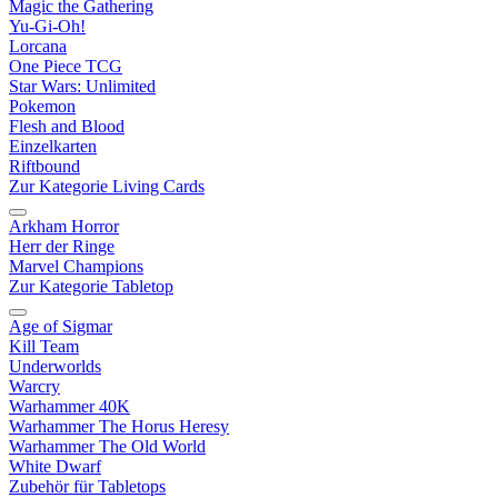
Magic the Gathering
Yu-Gi-Oh!
Lorcana
One Piece TCG
Star Wars: Unlimited
Pokemon
Flesh and Blood
Einzelkarten
Riftbound
Zur Kategorie Living Cards
Arkham Horror
Herr der Ringe
Marvel Champions
Zur Kategorie Tabletop
Age of Sigmar
Kill Team
Underworlds
Warcry
Warhammer 40K
Warhammer The Horus Heresy
Warhammer The Old World
White Dwarf
Zubehör für Tabletops