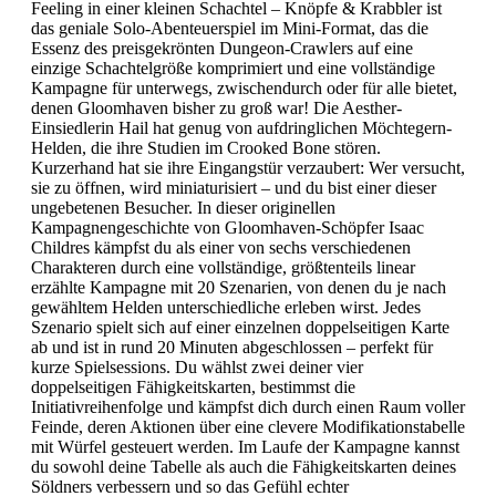
Feeling in einer kleinen Schachtel – Knöpfe & Krabbler ist
das geniale Solo-Abenteuerspiel im Mini-Format, das die
Essenz des preisgekrönten Dungeon-Crawlers auf eine
einzige Schachtelgröße komprimiert und eine vollständige
Kampagne für unterwegs, zwischendurch oder für alle bietet,
denen Gloomhaven bisher zu groß war! Die Aesther-
Einsiedlerin Hail hat genug von aufdringlichen Möchtegern-
Helden, die ihre Studien im Crooked Bone stören.
Kurzerhand hat sie ihre Eingangstür verzaubert: Wer versucht,
sie zu öffnen, wird miniaturisiert – und du bist einer dieser
ungebetenen Besucher. In dieser originellen
Kampagnengeschichte von Gloomhaven-Schöpfer Isaac
Childres kämpfst du als einer von sechs verschiedenen
Charakteren durch eine vollständige, größtenteils linear
erzählte Kampagne mit 20 Szenarien, von denen du je nach
gewähltem Helden unterschiedliche erleben wirst. Jedes
Szenario spielt sich auf einer einzelnen doppelseitigen Karte
ab und ist in rund 20 Minuten abgeschlossen – perfekt für
kurze Spielsessions. Du wählst zwei deiner vier
doppelseitigen Fähigkeitskarten, bestimmst die
Initiativreihenfolge und kämpfst dich durch einen Raum voller
Feinde, deren Aktionen über eine clevere Modifikationstabelle
mit Würfel gesteuert werden. Im Laufe der Kampagne kannst
du sowohl deine Tabelle als auch die Fähigkeitskarten deines
Söldners verbessern und so das Gefühl echter