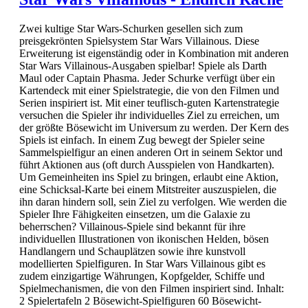
Zwei kultige Star Wars-Schurken gesellen sich zum
preisgekrönten Spielsystem Star Wars Villainous. Diese
Erweiterung ist eigenständig oder in Kombination mit anderen
Star Wars Villainous-Ausgaben spielbar! Spiele als Darth
Maul oder Captain Phasma. Jeder Schurke verfügt über ein
Kartendeck mit einer Spielstrategie, die von den Filmen und
Serien inspiriert ist. Mit einer teuflisch-guten Kartenstrategie
versuchen die Spieler ihr individuelles Ziel zu erreichen, um
der größte Bösewicht im Universum zu werden. Der Kern des
Spiels ist einfach. In einem Zug bewegt der Spieler seine
Sammelspielfigur an einen anderen Ort in seinem Sektor und
führt Aktionen aus (oft durch Ausspielen von Handkarten).
Um Gemeinheiten ins Spiel zu bringen, erlaubt eine Aktion,
eine Schicksal-Karte bei einem Mitstreiter auszuspielen, die
ihn daran hindern soll, sein Ziel zu verfolgen. Wie werden die
Spieler Ihre Fähigkeiten einsetzen, um die Galaxie zu
beherrschen? Villainous-Spiele sind bekannt für ihre
individuellen Illustrationen von ikonischen Helden, bösen
Handlangern und Schauplätzen sowie ihre kunstvoll
modellierten Spielfiguren. In Star Wars Villainous gibt es
zudem einzigartige Währungen, Kopfgelder, Schiffe und
Spielmechanismen, die von den Filmen inspiriert sind. Inhalt:
2 Spielertafeln 2 Bösewicht-Spielfiguren 60 Bösewicht-