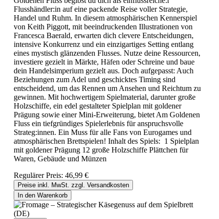
Goldenen Fluss begibst du dich als einflussreiche:r
Flusshändler:in auf eine packende Reise voller Strategie,
Handel und Ruhm. In diesem atmosphärischen Kennerspiel
von Keith Piggott, mit beeindruckenden Illustrationen von
Francesca Baerald, erwarten dich clevere Entscheidungen,
intensive Konkurrenz und ein einzigartiges Setting entlang
eines mystisch glänzenden Flusses. Nutze deine Ressourcen,
investiere gezielt in Märkte, Häfen oder Schreine und baue
dein Handelsimperium gezielt aus. Doch aufgepasst: Auch
Beziehungen zum Adel und geschicktes Timing sind
entscheidend, um das Rennen um Ansehen und Reichtum zu
gewinnen. Mit hochwertigem Spielmaterial, darunter große
Holzschiffe, ein edel gestalteter Spielplan mit goldener
Prägung sowie einer Mini-Erweiterung, bietet Am Goldenen
Fluss ein tiefgründiges Spielerlebnis für anspruchsvolle
Strateg:innen. Ein Muss für alle Fans von Eurogames und
atmosphärischen Brettspielen! Inhalt des Spiels: 1 Spielplan
mit goldener Prägung 12 große Holzschiffe Plättchen für
Waren, Gebäude und Münzen
Regulärer Preis:
46,99 €
Preise inkl. MwSt. zzgl. Versandkosten
In den Warenkorb