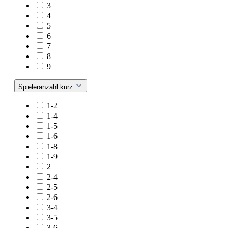
3
4
5
6
7
8
9
Spieleranzahl kurz
1-2
1-4
1-5
1-6
1-8
1-9
2
2-4
2-5
2-6
3-4
3-5
3-6