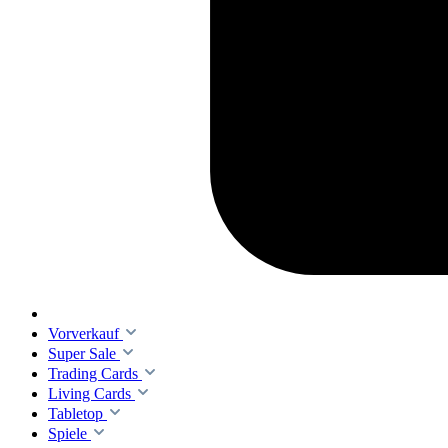
Vorverkauf
Super Sale
Trading Cards
Living Cards
Tabletop
Spiele