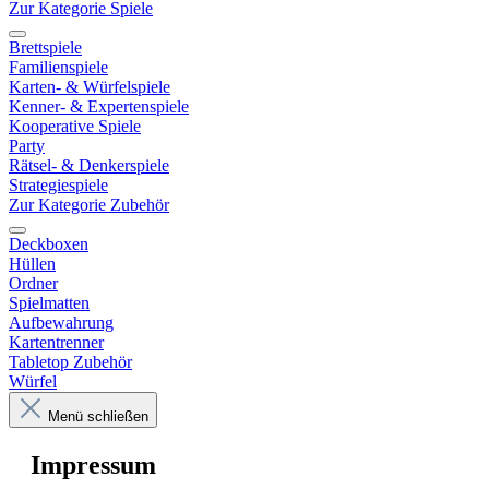
Zur Kategorie Spiele
Brettspiele
Familienspiele
Karten- & Würfelspiele
Kenner- & Expertenspiele
Kooperative Spiele
Party
Rätsel- & Denkerspiele
Strategiespiele
Zur Kategorie Zubehör
Deckboxen
Hüllen
Ordner
Spielmatten
Aufbewahrung
Kartentrenner
Tabletop Zubehör
Würfel
Menü schließen
Impressum