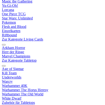
Magic the Gathering
Yu-Gi-Oh!
Lorcana
One Piece TCG
Star Wars: Unlimited
Pokemon
Flesh and Blood
Einzelkarten
Riftbound
Zur Kategorie Living Cards
Arkham Horror
Herr der Ringe
Marvel Champions
Zur Kategorie Tabletop
Age of Sigmar
Kill Team
Underworlds
Warcry
Warhammer 40K
Warhammer The Horus Heresy
Warhammer The Old World
White Dwarf
Zubehör für Tabletops