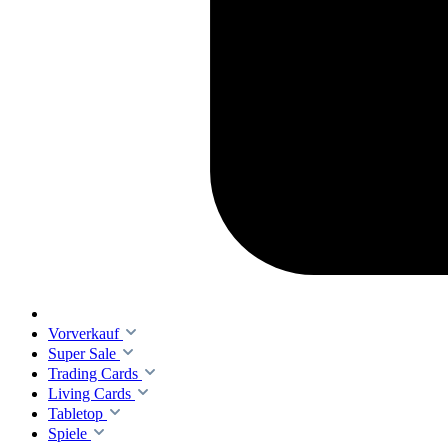
Vorverkauf
Super Sale
Trading Cards
Living Cards
Tabletop
Spiele