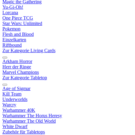
Magic the Gathering
Yu-Gi-Oh!
Lorcana
One Piece TCG
Star Wars: Unlimited
Pokemon
Flesh and Blood
Einzelkarten
Riftbound
Zur Kategorie Living Cards
Arkham Horror
Herr der Ringe
Marvel Champions
Zur Kategorie Tabletop
Age of Sigmar
Kill Team
Underworlds
Warcry
Warhammer 40K
Warhammer The Horus Heresy
Warhammer The Old World
White Dwarf
Zubehör für Tabletops