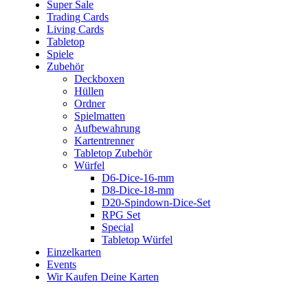
Super Sale
Trading Cards
Living Cards
Tabletop
Spiele
Zubehör
Deckboxen
Hüllen
Ordner
Spielmatten
Aufbewahrung
Kartentrenner
Tabletop Zubehör
Würfel
D6-Dice-16-mm
D8-Dice-18-mm
D20-Spindown-Dice-Set
RPG Set
Special
Tabletop Würfel
Einzelkarten
Events
Wir Kaufen Deine Karten