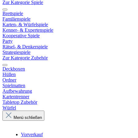
Zur Kategorie Spiele
Brettspiele
Familienspiele
Karten- & Würfelspiele
Kenner- & Expertenspiele
Kooperative Spiele
Party
Rätsel- & Denkerspiele
Strategiespiele
Zur Kategorie Zubehör
Deckboxen
Hüllen
Ordner
Spielmatten
Aufbewahrung
Kartentrenner
Tabletop Zubehör
Würfel
Menü schließen
Vorverkauf