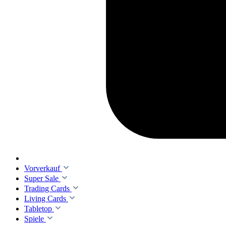
Vorverkauf
Super Sale
Trading Cards
Living Cards
Tabletop
Spiele