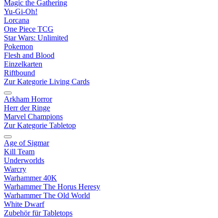
Magic the Gathering
Yu-Gi-Oh!
Lorcana
One Piece TCG
Star Wars: Unlimited
Pokemon
Flesh and Blood
Einzelkarten
Riftbound
Zur Kategorie Living Cards
Arkham Horror
Herr der Ringe
Marvel Champions
Zur Kategorie Tabletop
Age of Sigmar
Kill Team
Underworlds
Warcry
Warhammer 40K
Warhammer The Horus Heresy
Warhammer The Old World
White Dwarf
Zubehör für Tabletops