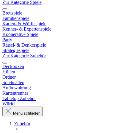
Zur Kategorie Spiele
Brettspiele
Familienspiele
Karten- & Würfelspiele
Kenner- & Expertenspiele
Kooperative Spiele
Party
Rätsel- & Denkerspiele
Strategiespiele
Zur Kategorie Zubehör
Deckboxen
Hüllen
Ordner
Spielmatten
Aufbewahrung
Kartentrenner
Tabletop Zubehör
Würfel
Menü schließen
Zubehör