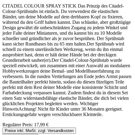
CITADEL COLOUR SPRAY STICK Das Prinzip des Citadel-
Colour-Sprühstabs ist einfach. Du verwendest die elastischen
Bänder, um deine Modelle auf dem drehbaren Kopf zu fixieren,
während du den Griff halten kannst. Das schlanke, aber großzügige
Design gewährt dir unbeschränkten Zugang zu jedem Winkel und
jeder Falte deiner Miniaturen, und du kannst bis zu 10 Modelle
schneller und gründlicher als je zuvor besprühen. Der Sprühstab
kann sicher Rundbases bis zu 65 mm halten.Der Sprühstab wird
schnell zu einem unerlässlichen Werkzeug, wenn du ihn einmal
ausprobiert hast, denn er hält deine Hände bei der dreckigen
Grundierarbeit sauber(er).Der Citadel-Colour-Sprühstab wurde
speziell entwickelt, um zusammen mit einer Auswahl an modularen
Hobbywerkzeugen deine Bemal- und Modellbauerfahrung zu
verbessern. In die runden Vertiefungen am Ende jedes Armst passen
die Bauteilhalter perfekt hinein, sodass du diesen fitzeligen Teile
perfekt mit dem Rest deiner Modelle eine konsistente Schicht und
Farbabdeckung verpassen kannst. Zudem findest du in diesem Set
einen Satz widerstandsfähige elastische Bänder, die dich bei vielen
glücklichen Projekten begleiten werden. Wichtiger
HinweisAchtung! Nicht für Kinder unter 36 Monaten geeignet.
Erstickungsgefahr wegen verschluckbarer Kleinteile.
Regulärer Preis:
17,99 €
Preise inkl. MwSt. zzgl. Versandkosten