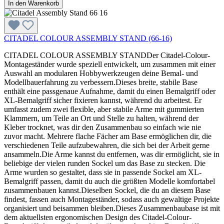
In den Warenkorb
CITADEL COLOUR ASSEMBLY STAND (66-16)
CITADEL COLOUR ASSEMBLY STANDDer Citadel-Colour-
Montageständer wurde speziell entwickelt, um zusammen mit einer
Auswahl an modularen Hobbywerkzeugen deine Bemal- und
Modellbauerfahrung zu verbessern.Dieses breite, stabile Base
enthält eine passgenaue Aufnahme, damit du einen Bemalgriff oder
XL-Bemalgriff sicher fixieren kannst, während du arbeitest. Er
umfasst zudem zwei flexible, aber stabile Arme mit gummierten
Klammern, um Teile an Ort und Stelle zu halten, während der
Kleber trocknet, was dir den Zusammenbau so einfach wie nie
zuvor macht. Mehrere flache Fächer am Base ermöglichen dir, die
verschiedenen Teile aufzubewahren, die sich bei der Arbeit gerne
ansammeln.Die Arme kannst du entfernen, was dir ermöglicht, sie in
beliebige der vielen runden Sockel um das Base zu stecken. Die
Arme wurden so gestaltet, dass sie in passende Sockel am XL-
Bemalgriff passen, damit du auch die größten Modelle komfortabel
zusammenbauen kannst.Dieselben Sockel, die du an diesem Base
findest, fassen auch Montageständer, sodass auch gewaltige Projekte
organisiert und beisammen bleiben.Dieses Zusammenbaubase ist mit
dem aktuellsten ergonomischen Design des Citadel-Colour-