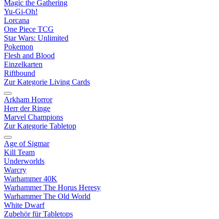
Magic the Gathering
Yu-Gi-Oh!
Lorcana
One Piece TCG
Star Wars: Unlimited
Pokemon
Flesh and Blood
Einzelkarten
Riftbound
Zur Kategorie Living Cards
Arkham Horror
Herr der Ringe
Marvel Champions
Zur Kategorie Tabletop
Age of Sigmar
Kill Team
Underworlds
Warcry
Warhammer 40K
Warhammer The Horus Heresy
Warhammer The Old World
White Dwarf
Zubehör für Tabletops