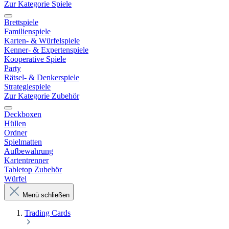
Zur Kategorie Spiele
Brettspiele
Familienspiele
Karten- & Würfelspiele
Kenner- & Expertenspiele
Kooperative Spiele
Party
Rätsel- & Denkerspiele
Strategiespiele
Zur Kategorie Zubehör
Deckboxen
Hüllen
Ordner
Spielmatten
Aufbewahrung
Kartentrenner
Tabletop Zubehör
Würfel
Menü schließen
Trading Cards