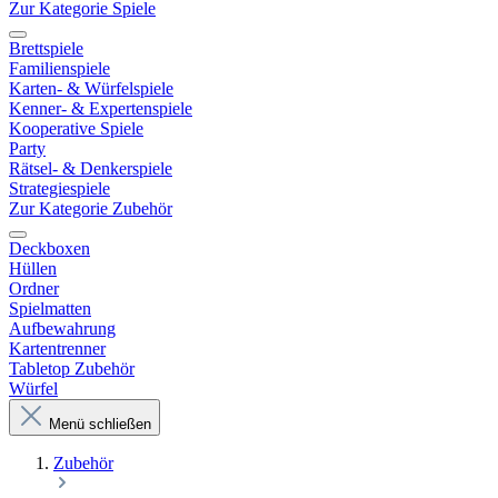
Zur Kategorie Spiele
Brettspiele
Familienspiele
Karten- & Würfelspiele
Kenner- & Expertenspiele
Kooperative Spiele
Party
Rätsel- & Denkerspiele
Strategiespiele
Zur Kategorie Zubehör
Deckboxen
Hüllen
Ordner
Spielmatten
Aufbewahrung
Kartentrenner
Tabletop Zubehör
Würfel
Menü schließen
Zubehör