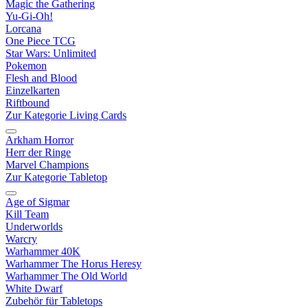
Magic the Gathering
Yu-Gi-Oh!
Lorcana
One Piece TCG
Star Wars: Unlimited
Pokemon
Flesh and Blood
Einzelkarten
Riftbound
Zur Kategorie Living Cards
Arkham Horror
Herr der Ringe
Marvel Champions
Zur Kategorie Tabletop
Age of Sigmar
Kill Team
Underworlds
Warcry
Warhammer 40K
Warhammer The Horus Heresy
Warhammer The Old World
White Dwarf
Zubehör für Tabletops