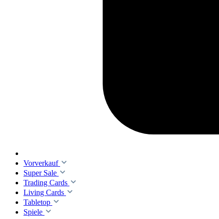
Vorverkauf
Super Sale
Trading Cards
Living Cards
Tabletop
Spiele