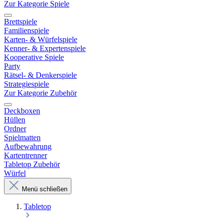
Zur Kategorie Spiele
Brettspiele
Familienspiele
Karten- & Würfelspiele
Kenner- & Expertenspiele
Kooperative Spiele
Party
Rätsel- & Denkerspiele
Strategiespiele
Zur Kategorie Zubehör
Deckboxen
Hüllen
Ordner
Spielmatten
Aufbewahrung
Kartentrenner
Tabletop Zubehör
Würfel
Menü schließen
Tabletop