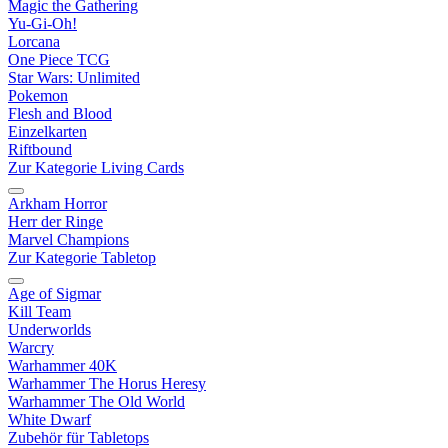
Magic the Gathering
Yu-Gi-Oh!
Lorcana
One Piece TCG
Star Wars: Unlimited
Pokemon
Flesh and Blood
Einzelkarten
Riftbound
Zur Kategorie Living Cards
Arkham Horror
Herr der Ringe
Marvel Champions
Zur Kategorie Tabletop
Age of Sigmar
Kill Team
Underworlds
Warcry
Warhammer 40K
Warhammer The Horus Heresy
Warhammer The Old World
White Dwarf
Zubehör für Tabletops