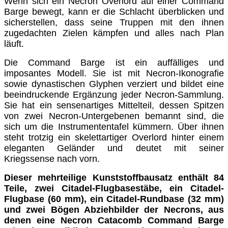
Wenn sich ein Necron Overlord auf einer Command
Barge bewegt, kann er die Schlacht überblicken und
sicherstellen, dass seine Truppen mit den ihnen
zugedachten Zielen kämpfen und alles nach Plan
läuft.
Die Command Barge ist ein auffälliges und
imposantes Modell. Sie ist mit Necron-Ikonografie
sowie dynastischen Glyphen verziert und bildet eine
beeindruckende Ergänzung jeder Necron-Sammlung.
Sie hat ein sensenartiges Mittelteil, dessen Spitzen
von zwei Necron-Untergebenen bemannt sind, die
sich um die Instrumententafel kümmern. Über ihnen
steht trotzig ein skelettartiger Overlord hinter einem
eleganten Geländer und deutet mit seiner
Kriegssense nach vorn.
Dieser mehrteilige Kunststoffbausatz enthält 84
Teile, zwei Citadel-Flugbasestäbe, ein Citadel-
Flugbase (60 mm), ein Citadel-Rundbase (32 mm)
und zwei Bögen Abziehbilder der Necrons, aus
denen eine Necron Catacomb Command Barge