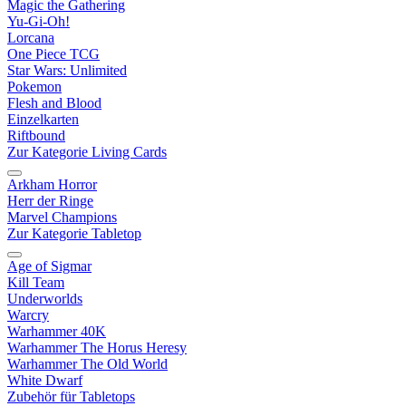
Magic the Gathering
Yu-Gi-Oh!
Lorcana
One Piece TCG
Star Wars: Unlimited
Pokemon
Flesh and Blood
Einzelkarten
Riftbound
Zur Kategorie Living Cards
Arkham Horror
Herr der Ringe
Marvel Champions
Zur Kategorie Tabletop
Age of Sigmar
Kill Team
Underworlds
Warcry
Warhammer 40K
Warhammer The Horus Heresy
Warhammer The Old World
White Dwarf
Zubehör für Tabletops