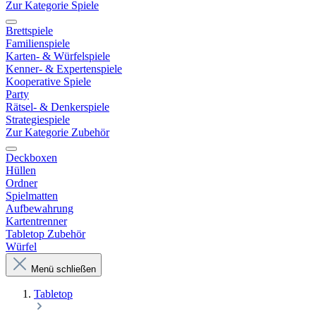
Zur Kategorie Spiele
Brettspiele
Familienspiele
Karten- & Würfelspiele
Kenner- & Expertenspiele
Kooperative Spiele
Party
Rätsel- & Denkerspiele
Strategiespiele
Zur Kategorie Zubehör
Deckboxen
Hüllen
Ordner
Spielmatten
Aufbewahrung
Kartentrenner
Tabletop Zubehör
Würfel
Menü schließen
Tabletop