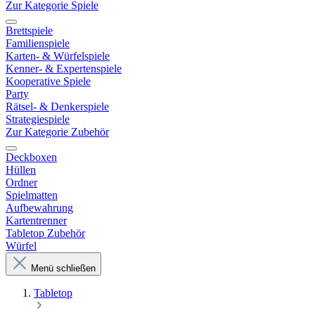
Zur Kategorie Spiele
Brettspiele
Familienspiele
Karten- & Würfelspiele
Kenner- & Expertenspiele
Kooperative Spiele
Party
Rätsel- & Denkerspiele
Strategiespiele
Zur Kategorie Zubehör
Deckboxen
Hüllen
Ordner
Spielmatten
Aufbewahrung
Kartentrenner
Tabletop Zubehör
Würfel
Menü schließen
Tabletop