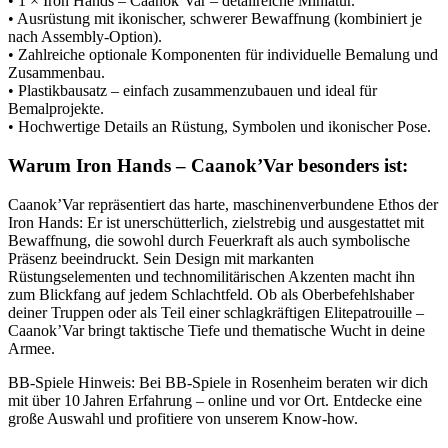
• 1 × Iron Hands – Caanok’Var – detailreiche Miniatur.
• Ausrüstung mit ikonischer, schwerer Bewaffnung (kombiniert je
nach Assembly‑Option).
• Zahlreiche optionale Komponenten für individuelle Bemalung und
Zusammenbau.
• Plastikbausatz – einfach zusammenzubauen und ideal für
Bemalprojekte.
• Hochwertige Details an Rüstung, Symbolen und ikonischer Pose.
Warum Iron Hands – Caanok’Var besonders ist:
Caanok’Var repräsentiert das harte, maschinenverbundene Ethos der
Iron Hands: Er ist unerschütterlich, zielstrebig und ausgestattet mit
Bewaffnung, die sowohl durch Feuerkraft als auch symbolische
Präsenz beeindruckt. Sein Design mit markanten
Rüstungselementen und technomilitärischen Akzenten macht ihn
zum Blickfang auf jedem Schlachtfeld. Ob als Oberbefehlshaber
deiner Truppen oder als Teil einer schlagkräftigen Elitepatrouille –
Caanok’Var bringt taktische Tiefe und thematische Wucht in deine
Armee.
BB‑Spiele Hinweis: Bei BB‑Spiele in Rosenheim beraten wir dich
mit über 10 Jahren Erfahrung – online und vor Ort. Entdecke eine
große Auswahl und profitiere von unserem Know‑how.