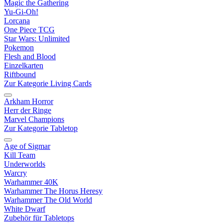
Magic the Gathering
Yu-Gi-Oh!
Lorcana
One Piece TCG
Star Wars: Unlimited
Pokemon
Flesh and Blood
Einzelkarten
Riftbound
Zur Kategorie Living Cards
Arkham Horror
Herr der Ringe
Marvel Champions
Zur Kategorie Tabletop
Age of Sigmar
Kill Team
Underworlds
Warcry
Warhammer 40K
Warhammer The Horus Heresy
Warhammer The Old World
White Dwarf
Zubehör für Tabletops