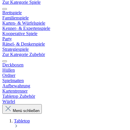
Zur Kategorie Spiele
Brettspiele
Familienspiele
Karten- & Würfelspiele
Kenner- & Expertenspiele
Kooperative Spiele
Party
Rätsel- & Denkerspiele
Strategiespiele
Zur Kategorie Zubehör
Deckboxen
Hüllen
Ordner
Spielmatten
Aufbewahrung
Kartentrenner
Tabletop Zubehör
Würfel
Menü schließen
Tabletop