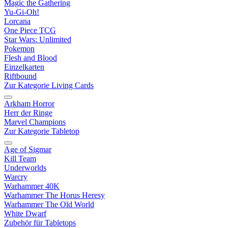
Magic the Gathering
Yu-Gi-Oh!
Lorcana
One Piece TCG
Star Wars: Unlimited
Pokemon
Flesh and Blood
Einzelkarten
Riftbound
Zur Kategorie Living Cards
Arkham Horror
Herr der Ringe
Marvel Champions
Zur Kategorie Tabletop
Age of Sigmar
Kill Team
Underworlds
Warcry
Warhammer 40K
Warhammer The Horus Heresy
Warhammer The Old World
White Dwarf
Zubehör für Tabletops