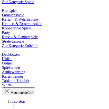
Zur Kategorie Spiele
Brettspiele
Familienspiele
Karten- & Würfelspiele
Kenner- & Expertenspiele
Kooperative Spiele
Party
Rätsel- & Denkerspiele
Strategiespiele
Zur Kategorie Zubehör
Deckboxen
Hüllen
Ordner
Spielmatten
Aufbewahrung
Kartentrenner
Tabletop Zubehör
Würfel
Menü schließen
Tabletop