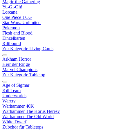
Magic the Gathering
Yu-Gi-Oh!
Lorcana
One Piece TCG
Star Wars: Unlimited
Pokemon
Flesh and Blood
Einzelkarten
Riftbound
Zur Kategorie Living Cards
Arkham Horror
Herr der Ringe
Marvel Champions
Zur Kategorie Tabletop
Age of Sigmar
Kill Team
Underworlds
Warcry
Warhammer 40K
Warhammer The Horus Heresy
Warhammer The Old World
White Dwarf
Zubehör für Tabletops