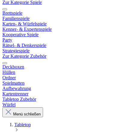
Zur Kategorie Spiele
Brettspiele
Familienspiele
Karten- & Würfelspiele
Kenner- & Expertenspiele
Kooperative Spiele
Party
Rätsel- & Denkerspiele
Strategiespiele
Zur Kategorie Zubehör
Deckboxen
Hüllen
Ordner
Spielmatten
Aufbewahrung
Kartentrenner
Tabletop Zubehör
Würfel
Menü schließen
Tabletop