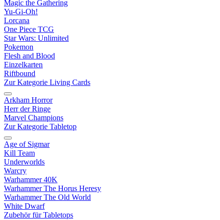
Magic the Gathering
Yu-Gi-Oh!
Lorcana
One Piece TCG
Star Wars: Unlimited
Pokemon
Flesh and Blood
Einzelkarten
Riftbound
Zur Kategorie Living Cards
Arkham Horror
Herr der Ringe
Marvel Champions
Zur Kategorie Tabletop
Age of Sigmar
Kill Team
Underworlds
Warcry
Warhammer 40K
Warhammer The Horus Heresy
Warhammer The Old World
White Dwarf
Zubehör für Tabletops