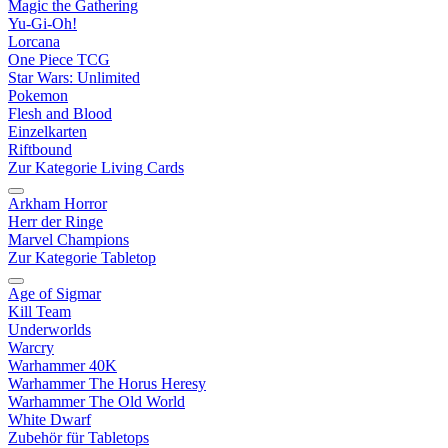
Magic the Gathering
Yu-Gi-Oh!
Lorcana
One Piece TCG
Star Wars: Unlimited
Pokemon
Flesh and Blood
Einzelkarten
Riftbound
Zur Kategorie Living Cards
Arkham Horror
Herr der Ringe
Marvel Champions
Zur Kategorie Tabletop
Age of Sigmar
Kill Team
Underworlds
Warcry
Warhammer 40K
Warhammer The Horus Heresy
Warhammer The Old World
White Dwarf
Zubehör für Tabletops