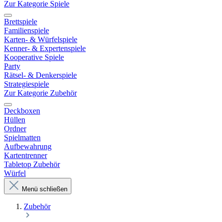
Zur Kategorie Spiele
Brettspiele
Familienspiele
Karten- & Würfelspiele
Kenner- & Expertenspiele
Kooperative Spiele
Party
Rätsel- & Denkerspiele
Strategiespiele
Zur Kategorie Zubehör
Deckboxen
Hüllen
Ordner
Spielmatten
Aufbewahrung
Kartentrenner
Tabletop Zubehör
Würfel
Menü schließen
Zubehör