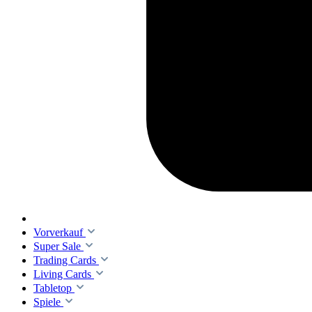
Vorverkauf
Super Sale
Trading Cards
Living Cards
Tabletop
Spiele