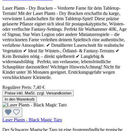
Laser Plants - Dry Bracken – Verdorrte Farne für dein Tabletop-
Terrain! Mit der Laser Plants - Dry Bracken erschaffst du karge,
verwüstete Landschaften für dein Tabletop-Spiel! Diese präzise
gelaserte Pflanze eignet sich ideal für postapokalyptische, Wüsten-
oder verfluchte Fantasy-Settings. Perfekt für Warhammer 40K, Age
of Sigmar, Star Wars Legion oder andere Miniaturenspiele – die
vertrockneten Farne verleihen deinem Spieltisch eine authentische,
verfallene Atmosphäre. ✔ Detaillierter Laserschnitt für realistische
Vegetation ✔ Ideal für Wüsten-, Ödland- & Fantasy-Terrains ✔
Kein Bemalen nötig – direkt spielbereit ✔ Langlebig &
widerstandsfähig Perfekt, um verlassene, lebensfeindliche
Schauplätze darzustellen! Wichtiger HinweisAchtung! Nicht für
Kinder unter 36 Monaten geeignet. Erstickungsgefahr wegen
verschluckbarer Kleinteile.
Regulärer Preis:
7,40 €
Preise inkl. MwSt. zzgl. Versandkosten
In den Warenkorb
Laser Plants - Black Magic Taro
Der Schwarze Magische Taro ist eine frostempfindliche tropische