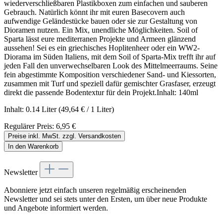
wiederverschließbaren Plastikboxen zum einfachen und sauberen
Gebrauch. Natürlich könnt ihr mit euren Basecovern auch
aufwendige Geländestücke bauen oder sie zur Gestaltung von
Dioramen nutzen. Ein Mix, unendliche Möglichkeiten. Soil of
Sparta lässt eure mediterranen Projekte und Armeen glänzend
aussehen! Sei es ein griechisches Hoplitenheer oder ein WW2-
Diorama im Süden Italiens, mit dem Soil of Sparta-Mix trefft ihr auf
jeden Fall den unverwechselbaren Look des Mittelmeerraums. Seine
fein abgestimmte Komposition verschiedener Sand- und Kiessorten,
zusammen mit Turf und speziell dafür gemischter Grasfaser, erzeugt
direkt die passende Bodentextur für dein Projekt.Inhalt: 140ml
Inhalt:
0.14 Liter
(49,64 € / 1 Liter)
Regulärer Preis:
6,95 €
Preise inkl. MwSt. zzgl. Versandkosten
In den Warenkorb
Newsletter
Abonniere jetzt einfach unseren regelmäßig erscheinenden
Newsletter und sei stets unter den Ersten, um über neue Produkte
und Angebote informiert werden.