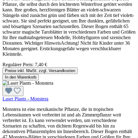
Pflanze, die selbst durch den leichtesten Winterfrost getötet werden
kann. Ihre großen, herzförmigen Blätter an violett-schwarzen
Stängeln sind zunächst grün und färben sich mit der Zeit tief violett-
schwarz. Sie sind perfekt geeignet, um Ihre dunklen, gefährlichen
und bösartigen Szenarien nachzustellen. Dieser Bogen enthält 65
schwarze magische Taroblätter in verschiedenen Farben und Größen
für Ihre maßstabsgetreuen Modelle, Hobbyfiguren und szenischen
Dioramen. Wichtiger HinweisAchtung! Nicht für Kinder unter 36
Monaten geeignet. Erstickungsgefahr wegen verschluckbarer
Kleinteile.
Regulärer Preis:
7,40 €
Preise inkl. MwSt. zzgl. Versandkosten
In den Warenkorb
Laser Plants - Monstera
Monstera ist eine mexikanische Pflanze, die in tropischen
Lebensräumen weit verbreitet ist und als Zimmerpflanze weit
verbreitet ist. Es kann verwendet werden, um verschiedene
Szenarien zu schaffen, von dichtem Regenwald bis hin zu
dekorativen Pflanzentöpfen im Innenbereich. Dieser Bogen enthält
47 Monstera-Blätter in verschiedenen Farben und Größen für Ihre