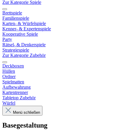
Zur Kategorie Spiele
Brettspiele
Familienspiele
Karten- & Würfelspiele
Kenner- & Expertenspiele
Kooperative Spiele
Party
Rätsel- & Denkerspiele
Strategiespiele
Zur Kategorie Zubehör
Deckboxen
Hüllen
Ordner
Spielmatten
Aufbewahrung
Kartentrenner
Tabletop Zubehör
Würfel
Menü schließen
Basegestaltung