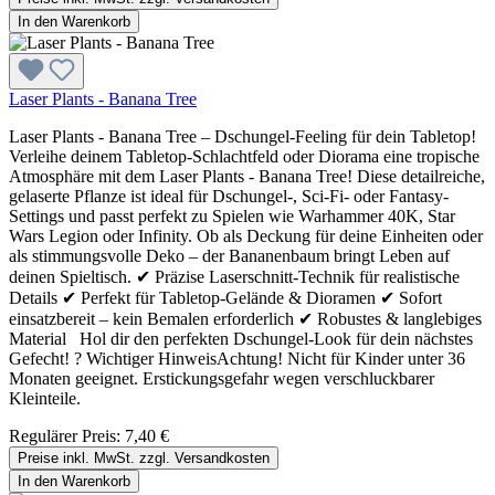
In den Warenkorb
Laser Plants - Banana Tree
Laser Plants - Banana Tree – Dschungel-Feeling für dein Tabletop!
Verleihe deinem Tabletop-Schlachtfeld oder Diorama eine tropische
Atmosphäre mit dem Laser Plants - Banana Tree! Diese detailreiche,
gelaserte Pflanze ist ideal für Dschungel-, Sci-Fi- oder Fantasy-
Settings und passt perfekt zu Spielen wie Warhammer 40K, Star
Wars Legion oder Infinity. Ob als Deckung für deine Einheiten oder
als stimmungsvolle Deko – der Bananenbaum bringt Leben auf
deinen Spieltisch. ✔ Präzise Laserschnitt-Technik für realistische
Details ✔ Perfekt für Tabletop-Gelände & Dioramen ✔ Sofort
einsatzbereit – kein Bemalen erforderlich ✔ Robustes & langlebiges
Material Hol dir den perfekten Dschungel-Look für dein nächstes
Gefecht! ? Wichtiger HinweisAchtung! Nicht für Kinder unter 36
Monaten geeignet. Erstickungsgefahr wegen verschluckbarer
Kleinteile.
Regulärer Preis:
7,40 €
Preise inkl. MwSt. zzgl. Versandkosten
In den Warenkorb