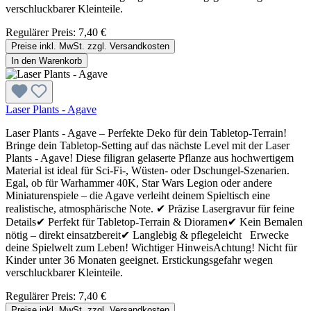
verschluckbarer Kleinteile.
Regulärer Preis:
7,40 €
Preise inkl. MwSt. zzgl. Versandkosten
In den Warenkorb
Laser Plants - Agave
Laser Plants - Agave – Perfekte Deko für dein Tabletop-Terrain!
Bringe dein Tabletop-Setting auf das nächste Level mit der Laser
Plants - Agave! Diese filigran gelaserte Pflanze aus hochwertigem
Material ist ideal für Sci-Fi-, Wüsten- oder Dschungel-Szenarien.
Egal, ob für Warhammer 40K, Star Wars Legion oder andere
Miniaturenspiele – die Agave verleiht deinem Spieltisch eine
realistische, atmosphärische Note. ✔ Präzise Lasergravur für feine
Details✔ Perfekt für Tabletop-Terrain & Dioramen✔ Kein Bemalen
nötig – direkt einsatzbereit✔ Langlebig & pflegeleicht Erwecke
deine Spielwelt zum Leben! Wichtiger HinweisAchtung! Nicht für
Kinder unter 36 Monaten geeignet. Erstickungsgefahr wegen
verschluckbarer Kleinteile.
Regulärer Preis:
7,40 €
Preise inkl. MwSt. zzgl. Versandkosten