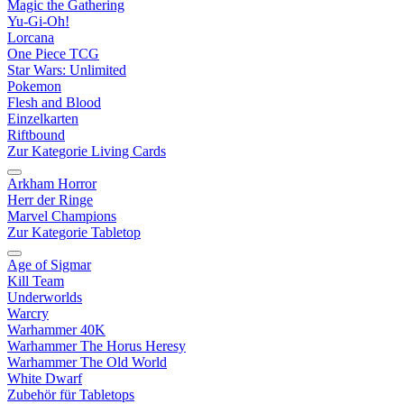
Magic the Gathering
Yu-Gi-Oh!
Lorcana
One Piece TCG
Star Wars: Unlimited
Pokemon
Flesh and Blood
Einzelkarten
Riftbound
Zur Kategorie Living Cards
Arkham Horror
Herr der Ringe
Marvel Champions
Zur Kategorie Tabletop
Age of Sigmar
Kill Team
Underworlds
Warcry
Warhammer 40K
Warhammer The Horus Heresy
Warhammer The Old World
White Dwarf
Zubehör für Tabletops