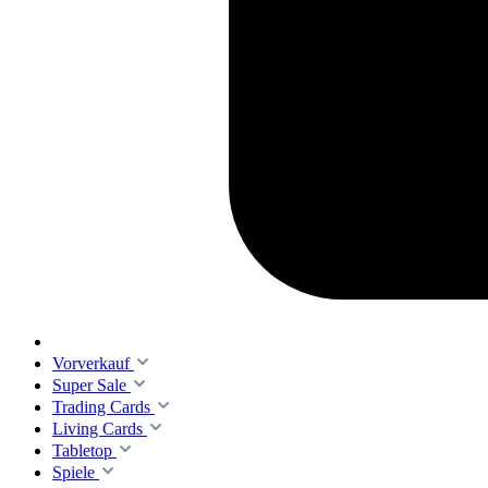
Vorverkauf
Super Sale
Trading Cards
Living Cards
Tabletop
Spiele