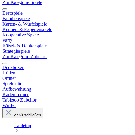
Zur Kategorie Spiele
Brettspiele
Familienspiele
Karten- & Würfelspiele
Kenner- & Expertenspiele
Kooperative Spiele
Party
Rätsel- & Denkerspiele
Strategiespiele
Zur Kategorie Zubehör
Deckboxen
Hüllen
Ordner
Spielmatten
Aufbewahrung
Kartentrenner
Tabletop Zubehör
Würfel
Menü schließen
Tabletop