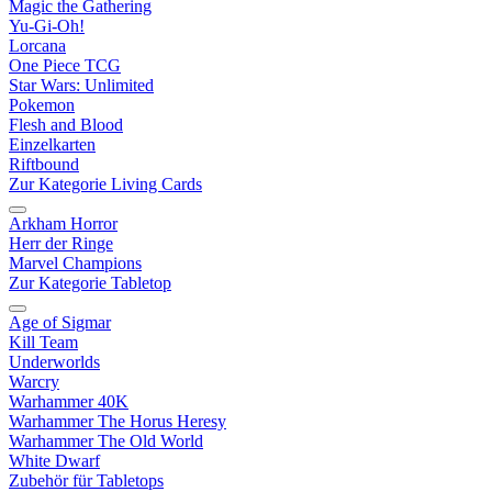
Magic the Gathering
Yu-Gi-Oh!
Lorcana
One Piece TCG
Star Wars: Unlimited
Pokemon
Flesh and Blood
Einzelkarten
Riftbound
Zur Kategorie Living Cards
Arkham Horror
Herr der Ringe
Marvel Champions
Zur Kategorie Tabletop
Age of Sigmar
Kill Team
Underworlds
Warcry
Warhammer 40K
Warhammer The Horus Heresy
Warhammer The Old World
White Dwarf
Zubehör für Tabletops