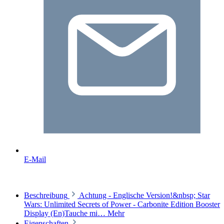
E-Mail
Beschreibung
Achtung - Englische Version!&nbsp; Star
Wars: Unlimited Secrets of Power - Carbonite Edition Booster
Display (En)Tauche mi…
Mehr
Eigenschaften