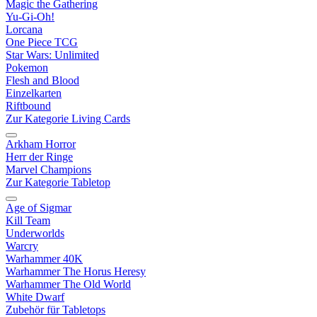
Magic the Gathering
Yu-Gi-Oh!
Lorcana
One Piece TCG
Star Wars: Unlimited
Pokemon
Flesh and Blood
Einzelkarten
Riftbound
Zur Kategorie Living Cards
Arkham Horror
Herr der Ringe
Marvel Champions
Zur Kategorie Tabletop
Age of Sigmar
Kill Team
Underworlds
Warcry
Warhammer 40K
Warhammer The Horus Heresy
Warhammer The Old World
White Dwarf
Zubehör für Tabletops