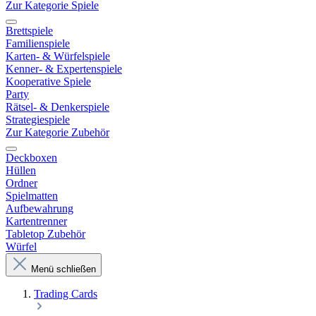
Zur Kategorie Spiele
Brettspiele
Familienspiele
Karten- & Würfelspiele
Kenner- & Expertenspiele
Kooperative Spiele
Party
Rätsel- & Denkerspiele
Strategiespiele
Zur Kategorie Zubehör
Deckboxen
Hüllen
Ordner
Spielmatten
Aufbewahrung
Kartentrenner
Tabletop Zubehör
Würfel
Menü schließen
Trading Cards