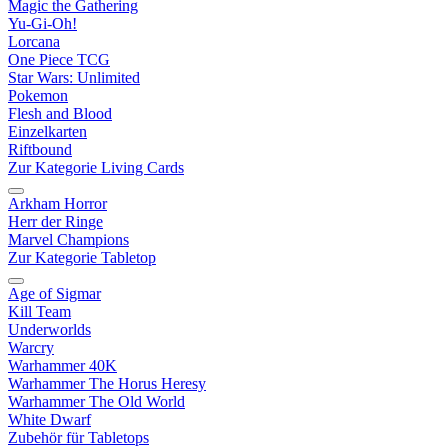
Magic the Gathering
Yu-Gi-Oh!
Lorcana
One Piece TCG
Star Wars: Unlimited
Pokemon
Flesh and Blood
Einzelkarten
Riftbound
Zur Kategorie Living Cards
Arkham Horror
Herr der Ringe
Marvel Champions
Zur Kategorie Tabletop
Age of Sigmar
Kill Team
Underworlds
Warcry
Warhammer 40K
Warhammer The Horus Heresy
Warhammer The Old World
White Dwarf
Zubehör für Tabletops