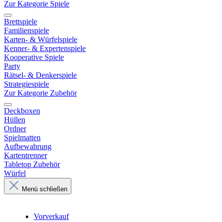
Zur Kategorie Spiele
Brettspiele
Familienspiele
Karten- & Würfelspiele
Kenner- & Expertenspiele
Kooperative Spiele
Party
Rätsel- & Denkerspiele
Strategiespiele
Zur Kategorie Zubehör
Deckboxen
Hüllen
Ordner
Spielmatten
Aufbewahrung
Kartentrenner
Tabletop Zubehör
Würfel
Menü schließen
Vorverkauf