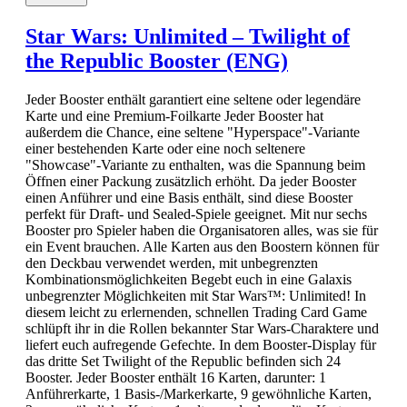
Star Wars: Unlimited – Twilight of
the Republic Booster (ENG)
Jeder Booster enthält garantiert eine seltene oder legendäre
Karte und eine Premium-Foilkarte Jeder Booster hat
außerdem die Chance, eine seltene "Hyperspace"-Variante
einer bestehenden Karte oder eine noch seltenere
"Showcase"-Variante zu enthalten, was die Spannung beim
Öffnen einer Packung zusätzlich erhöht. Da jeder Booster
einen Anführer und eine Basis enthält, sind diese Booster
perfekt für Draft- und Sealed-Spiele geeignet. Mit nur sechs
Booster pro Spieler haben die Organisatoren alles, was sie für
ein Event brauchen. Alle Karten aus den Boostern können für
den Deckbau verwendet werden, mit unbegrenzten
Kombinationsmöglichkeiten Begebt euch in eine Galaxis
unbegrenzter Möglichkeiten mit Star Wars™: Unlimited! In
diesem leicht zu erlernenden, schnellen Trading Card Game
schlüpft ihr in die Rollen bekannter Star Wars-Charaktere und
liefert euch aufregende Gefechte. In dem Booster-Display für
das dritte Set Twilight of the Republic befinden sich 24
Booster. Jeder Booster enthält 16 Karten, darunter: 1
Anführerkarte, 1 Basis-/Markerkarte, 9 gewöhnliche Karten,