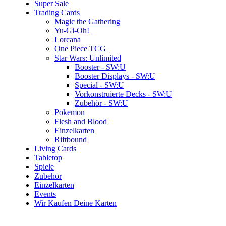
Super Sale
Trading Cards
Magic the Gathering
Yu-Gi-Oh!
Lorcana
One Piece TCG
Star Wars: Unlimited
Booster - SW:U
Booster Displays - SW:U
Special - SW:U
Vorkonstruierte Decks - SW:U
Zubehör - SW:U
Pokemon
Flesh and Blood
Einzelkarten
Riftbound
Living Cards
Tabletop
Spiele
Zubehör
Einzelkarten
Events
Wir Kaufen Deine Karten