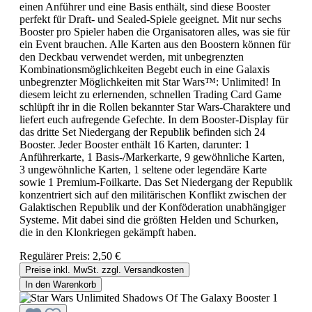
einen Anführer und eine Basis enthält, sind diese Booster
perfekt für Draft- und Sealed-Spiele geeignet. Mit nur sechs
Booster pro Spieler haben die Organisatoren alles, was sie für
ein Event brauchen. Alle Karten aus den Boostern können für
den Deckbau verwendet werden, mit unbegrenzten
Kombinationsmöglichkeiten Begebt euch in eine Galaxis
unbegrenzter Möglichkeiten mit Star Wars™: Unlimited! In
diesem leicht zu erlernenden, schnellen Trading Card Game
schlüpft ihr in die Rollen bekannter Star Wars-Charaktere und
liefert euch aufregende Gefechte. In dem Booster-Display für
das dritte Set Niedergang der Republik befinden sich 24
Booster. Jeder Booster enthält 16 Karten, darunter: 1
Anführerkarte, 1 Basis-/Markerkarte, 9 gewöhnliche Karten,
3 ungewöhnliche Karten, 1 seltene oder legendäre Karte
sowie 1 Premium-Foilkarte. Das Set Niedergang der Republik
konzentriert sich auf den militärischen Konflikt zwischen der
Galaktischen Republik und der Konföderation unabhängiger
Systeme. Mit dabei sind die größten Helden und Schurken,
die in den Klonkriegen gekämpft haben.
Regulärer Preis:
2,50 €
Preise inkl. MwSt. zzgl. Versandkosten
In den Warenkorb