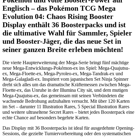
Pokémon und volle Booster-Power auf
Englisch – das Pokémon TCG Mega
Evolution 04: Chaos Rising Booster
Display enthält 36 Boosterpacks und ist
die ultimative Wahl für Sammler, Spieler
und Booster-Jäger, die das neue Set in
seiner ganzen Breite erleben möchten!
Die vierte Haupterweiterung der Mega-Serie bringt fünf mächtige
neue Mega-Entwicklungs-Pokémon-ex ins Spiel: Mega-Quajutsu-
ex, Mega-Floette-ex, Mega-Pyroleo-ex, Mega-Tandrak-ex und
Mega-Galagladi-ex. Inspiriert vom japanischen Set Ninja Spinner
dreht sich alles um das dramatische Kräftemessen zwischen Mega-
Floette-ex, das Unruhe in der Illumina City sät, und dem mutigen
Mega-Quajutsu-ex, das gemeinsam mit seinen Verbündeten die
wachsende Bedrohung aufzuhalten versucht. Mit über 120 Karten
im Set – darunter 11 Illustration Rares, 5 Special Illustration Rares
und weitere ultraseltene Secret Rares – bietet jedes Boosterpack eine
echte Chance auf besonders begehrte Karten.
Das Display mit 36 Boosterpacks ist ideal für ausgedehnte Opening-
Sessions, die gezielte Turniervorbereitung oder den systematischen