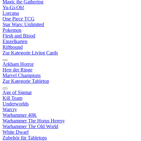
Magic the Gathering
Yu-Gi-Oh!
Lorcana
One Piece TCG
Star Wars: Unlimited
Pokemon
Flesh and Blood
Einzelkarten
Riftbound
Zur Kategorie Living Cards
Arkham Horror
Herr der Ringe
Marvel Champions
Zur Kategorie Tabletop
Age of Sigmar
Kill Team
Underworlds
Warcry
Warhammer 40K
Warhammer The Horus Heresy
Warhammer The Old World
White Dwarf
Zubehör für Tabletops