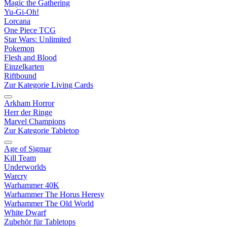
Magic the Gathering
Yu-Gi-Oh!
Lorcana
One Piece TCG
Star Wars: Unlimited
Pokemon
Flesh and Blood
Einzelkarten
Riftbound
Zur Kategorie Living Cards
Arkham Horror
Herr der Ringe
Marvel Champions
Zur Kategorie Tabletop
Age of Sigmar
Kill Team
Underworlds
Warcry
Warhammer 40K
Warhammer The Horus Heresy
Warhammer The Old World
White Dwarf
Zubehör für Tabletops