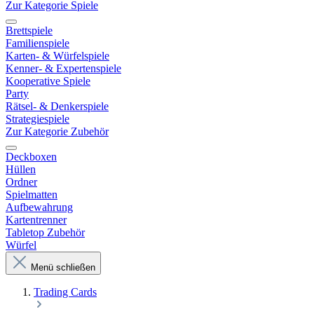
Zur Kategorie Spiele
Brettspiele
Familienspiele
Karten- & Würfelspiele
Kenner- & Expertenspiele
Kooperative Spiele
Party
Rätsel- & Denkerspiele
Strategiespiele
Zur Kategorie Zubehör
Deckboxen
Hüllen
Ordner
Spielmatten
Aufbewahrung
Kartentrenner
Tabletop Zubehör
Würfel
Menü schließen
Trading Cards