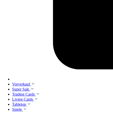
Vorverkauf
Super Sale
Trading Cards
Living Cards
Tabletop
Spiele