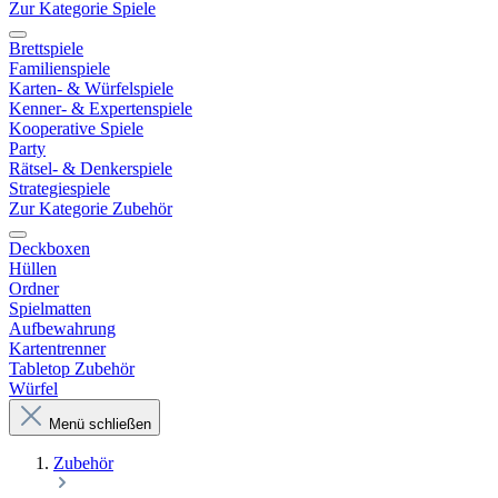
Zur Kategorie Spiele
Brettspiele
Familienspiele
Karten- & Würfelspiele
Kenner- & Expertenspiele
Kooperative Spiele
Party
Rätsel- & Denkerspiele
Strategiespiele
Zur Kategorie Zubehör
Deckboxen
Hüllen
Ordner
Spielmatten
Aufbewahrung
Kartentrenner
Tabletop Zubehör
Würfel
Menü schließen
Zubehör