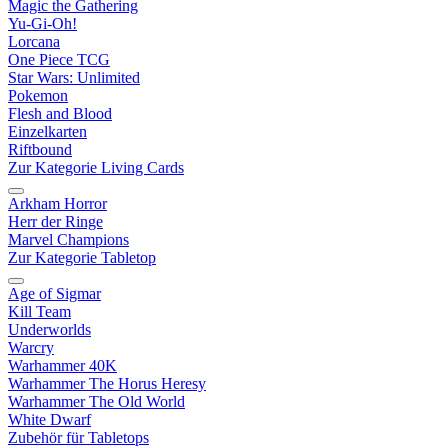
Magic the Gathering
Yu-Gi-Oh!
Lorcana
One Piece TCG
Star Wars: Unlimited
Pokemon
Flesh and Blood
Einzelkarten
Riftbound
Zur Kategorie Living Cards
Arkham Horror
Herr der Ringe
Marvel Champions
Zur Kategorie Tabletop
Age of Sigmar
Kill Team
Underworlds
Warcry
Warhammer 40K
Warhammer The Horus Heresy
Warhammer The Old World
White Dwarf
Zubehör für Tabletops