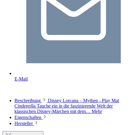
E-Mail
Beschreibung
Disney Lorcana – Mythen - Play Mat
Cindererlla Tauche ein in die faszinierende Welt der
klassischen Disney-Märchen mit dem…
Mehr
Eigenschaften
Hersteller