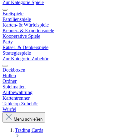
Zur Kategorie Spiele
Brettspiele
Familienspiele
Karten- & Würfelspiele
Kenner- & Expertenspiele
Kooperative Spiele
Party
Rätsel- & Denkerspiele
Strategiespiele
Zur Kategorie Zubehör
Deckboxen
Hüllen
Ordner
Spielmatten
Aufbewahrung
Kartentrenner
Tabletop Zubehör
Würfel
Menü schließen
Trading Cards