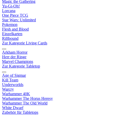
Magic the Gathering
Yu-Gi-Oh!
Lorcana
One Piece TCG
Star Wars: Unlimited
Pokemon
Flesh and Blood
Einzelkarten
Riftbound
Zur Kategorie Living Cards
Arkham Horror
Herr der Ringe
Marvel Champions
Zur Kategorie Tabletop
Age of Sigmar
Kill Team
Underworlds
Warcry
Warhammer 40K
Warhammer The Horus Heresy
Warhammer The Old World
White Dwarf
Zubehör für Tabletops