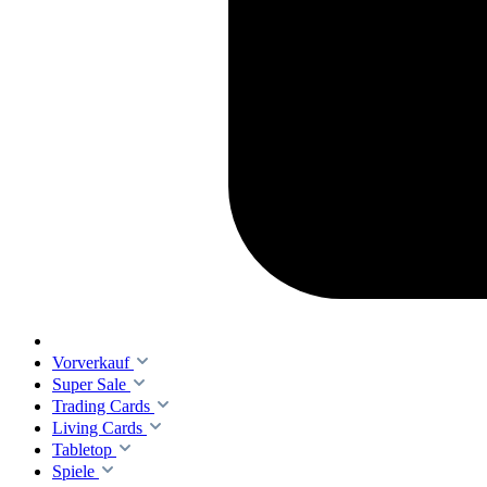
Vorverkauf
Super Sale
Trading Cards
Living Cards
Tabletop
Spiele