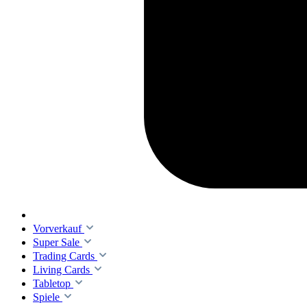
Vorverkauf
Super Sale
Trading Cards
Living Cards
Tabletop
Spiele