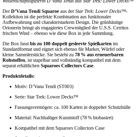
Wissenschaftsoffizierin D’Vana Tendi aus Star Trek: Lower Decks™
Der
D’Vana Tendi Squaroe
aus der
Star Trek: Lower Decks™
-
Kollektion ist die perfekte Kombination aus funktionaler
Aufbewahrung und charakterstarkem Design. Die grünhäutige
Orionerin bringt als engagiertes Crewmitglied der U.S.S. Cerritos
frischen Wind – ebenso wie diese Box in jede Sammlung.
Die Box fasst
bis zu 100 doppelt gesleevte Spielkarten
im
Standardformat und eignet sich ebenso für Marker, Würfel oder
kleine Sammlerstücke. Sie besteht zu
78 % aus erneuerbaren
Rohstoffen
, ist stapelbar und vollständig kompatibel mit dem
separat erhältlichen
Squaroes Collectors Case
.
Produktdetails:
Motiv: D’Vana Tendi (ST003)
Serie: Star Trek: Lower Decks™
Fassungsvermögen: ca. 100 Karten in doppelter Schutzhülle
Material: Nachhaltiger Kunststoff (78 % biobasiert)
Kompatibel mit dem Squaroes Collectors Case