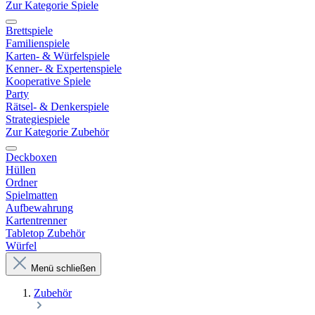
Zur Kategorie Spiele
Brettspiele
Familienspiele
Karten- & Würfelspiele
Kenner- & Expertenspiele
Kooperative Spiele
Party
Rätsel- & Denkerspiele
Strategiespiele
Zur Kategorie Zubehör
Deckboxen
Hüllen
Ordner
Spielmatten
Aufbewahrung
Kartentrenner
Tabletop Zubehör
Würfel
Menü schließen
Zubehör