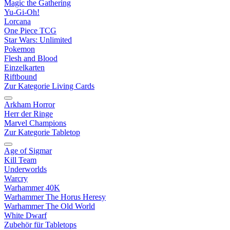
Magic the Gathering
Yu-Gi-Oh!
Lorcana
One Piece TCG
Star Wars: Unlimited
Pokemon
Flesh and Blood
Einzelkarten
Riftbound
Zur Kategorie Living Cards
Arkham Horror
Herr der Ringe
Marvel Champions
Zur Kategorie Tabletop
Age of Sigmar
Kill Team
Underworlds
Warcry
Warhammer 40K
Warhammer The Horus Heresy
Warhammer The Old World
White Dwarf
Zubehör für Tabletops