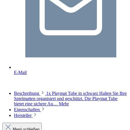
E-Mail
Beschreibung
1x Playmat Tube in schwarz Halten Sie Ihre
Spielmatten organisiert und geschützt. Die Playmat Tube
bietet eine sichere Au…
Mehr
Eigenschaften
Hersteller
Menü schließen