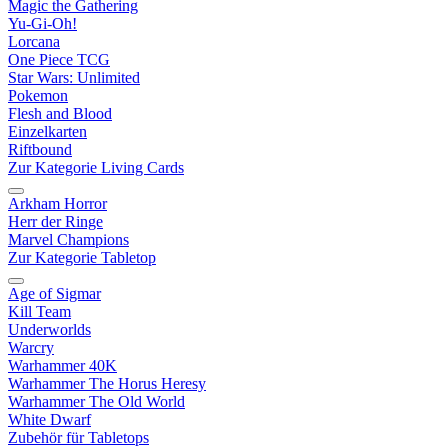
Magic the Gathering
Yu-Gi-Oh!
Lorcana
One Piece TCG
Star Wars: Unlimited
Pokemon
Flesh and Blood
Einzelkarten
Riftbound
Zur Kategorie Living Cards
Arkham Horror
Herr der Ringe
Marvel Champions
Zur Kategorie Tabletop
Age of Sigmar
Kill Team
Underworlds
Warcry
Warhammer 40K
Warhammer The Horus Heresy
Warhammer The Old World
White Dwarf
Zubehör für Tabletops