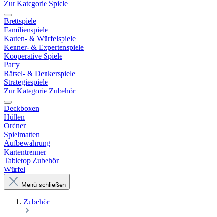
Zur Kategorie Spiele
Brettspiele
Familienspiele
Karten- & Würfelspiele
Kenner- & Expertenspiele
Kooperative Spiele
Party
Rätsel- & Denkerspiele
Strategiespiele
Zur Kategorie Zubehör
Deckboxen
Hüllen
Ordner
Spielmatten
Aufbewahrung
Kartentrenner
Tabletop Zubehör
Würfel
Menü schließen
Zubehör