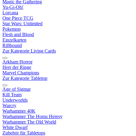
Magic the Gathering
Yu-Gi-Oh!
Lorcana
One Piece TCG
Star Wars: Unlimited
Pokemon
Flesh and Blood
Einzelkarten
Riftbound
Zur Kategorie Living Cards
Arkham Horror
Herr der Ringe
Marvel Champions
Zur Kategorie Tabletop
Age of Sigmar
Kill Team
Underworlds
Warcry
Warhammer 40K
Warhammer The Horus Heresy
Warhammer The Old World
White Dwarf
Zubehör für Tabletops