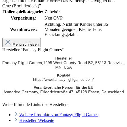
Eigenschaften "Arkham Horror: Das Kartenspiel – Miguel de la
Cruz (Ermittlerdeck)"
Rollenspielkategorie:
Zubehör
Verpackung:
Neu OVP
Achtung. Nicht für Kinder unter 36
Warnhinweis:
Monaten geeignet. Kleine Teile.
Erstickungsgefahr.
Menü schließen
Hersteller "Fantasy Flight Games"
Hersteller
Fantasy Flight Games,
1995 West County Road B2,
55113
Roseville,
MN,
USA
Kontakt
https://www.fantasyflightgames.com/
Verantwortliche Person für die EU
Asmodee Germany,
Friedrichstraße 47,
45128
Essen,
Deutschland
Weiterführende Links des Herstellers
Weitere Produkte von Fantasy Flight Games
Hersteller-Webseite