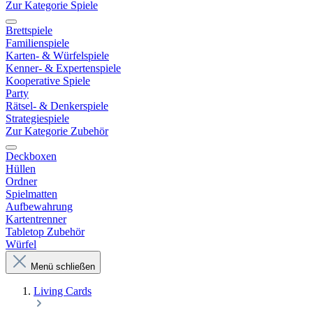
Zur Kategorie Spiele
Brettspiele
Familienspiele
Karten- & Würfelspiele
Kenner- & Expertenspiele
Kooperative Spiele
Party
Rätsel- & Denkerspiele
Strategiespiele
Zur Kategorie Zubehör
Deckboxen
Hüllen
Ordner
Spielmatten
Aufbewahrung
Kartentrenner
Tabletop Zubehör
Würfel
Menü schließen
Living Cards