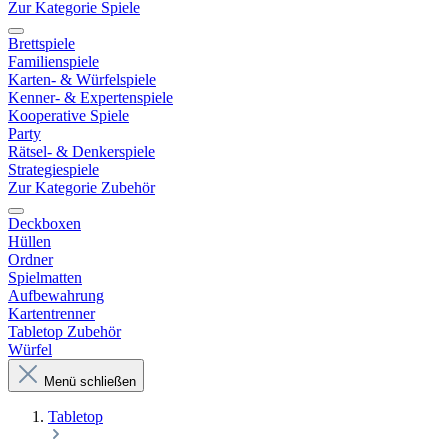
Zur Kategorie Spiele
Brettspiele
Familienspiele
Karten- & Würfelspiele
Kenner- & Expertenspiele
Kooperative Spiele
Party
Rätsel- & Denkerspiele
Strategiespiele
Zur Kategorie Zubehör
Deckboxen
Hüllen
Ordner
Spielmatten
Aufbewahrung
Kartentrenner
Tabletop Zubehör
Würfel
Menü schließen
Tabletop