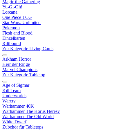
Magic the Gathering
Yu-Gi-Oh!
Lorcana
One Piece TCG
Star Wars: Unlimited
Pokemon
Flesh and Blood
Einzelkarten
Riftbound
Zur Kategorie Living Cards
Arkham Horror
Herr der Ringe
Marvel Champions
Zur Kategorie Tabletop
Age of Sigmar
Kill Team
Underworlds
Warcry
Warhammer 40K
Warhammer The Horus Heresy
Warhammer The Old World
White Dwarf
Zubehör für Tabletops