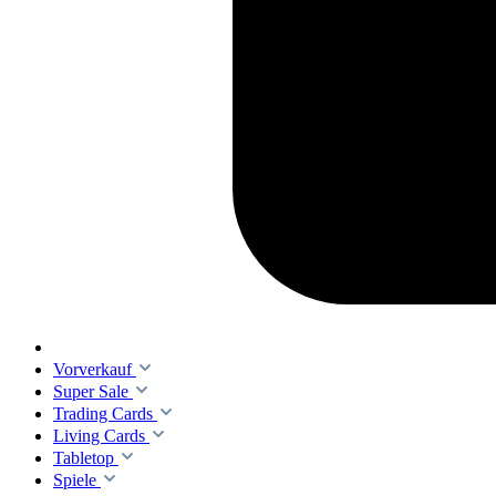
Vorverkauf
Super Sale
Trading Cards
Living Cards
Tabletop
Spiele