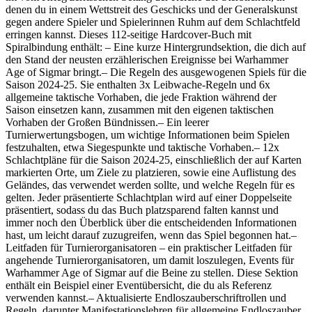
denen du in einem Wettstreit des Geschicks und der Generalskunst
gegen andere Spieler und Spielerinnen Ruhm auf dem Schlachtfeld
erringen kannst. Dieses 112-seitige Hardcover-Buch mit
Spiralbindung enthält: – Eine kurze Hintergrundsektion, die dich auf
den Stand der neusten erzählerischen Ereignisse bei Warhammer
Age of Sigmar bringt.– Die Regeln des ausgewogenen Spiels für die
Saison 2024-25. Sie enthalten 3x Leibwache-Regeln und 6x
allgemeine taktische Vorhaben, die jede Fraktion während der
Saison einsetzen kann, zusammen mit den eigenen taktischen
Vorhaben der Großen Bündnissen.– Ein leerer
Turnierwertungsbogen, um wichtige Informationen beim Spielen
festzuhalten, etwa Siegespunkte und taktische Vorhaben.– 12x
Schlachtpläne für die Saison 2024-25, einschließlich der auf Karten
markierten Orte, um Ziele zu platzieren, sowie eine Auflistung des
Geländes, das verwendet werden sollte, und welche Regeln für es
gelten. Jeder präsentierte Schlachtplan wird auf einer Doppelseite
präsentiert, sodass du das Buch platzsparend falten kannst und
immer noch den Überblick über die entscheidenden Informationen
hast, um leicht darauf zuzugreifen, wenn das Spiel begonnen hat.–
Leitfaden für Turnierorganisatoren – ein praktischer Leitfaden für
angehende Turnierorganisatoren, um damit loszulegen, Events für
Warhammer Age of Sigmar auf die Beine zu stellen. Diese Sektion
enthält ein Beispiel einer Eventübersicht, die du als Referenz
verwenden kannst.– Aktualisierte Endloszauberschriftrollen und
Regeln, darunter Manifestationslehren für allgemeine Endloszauber,