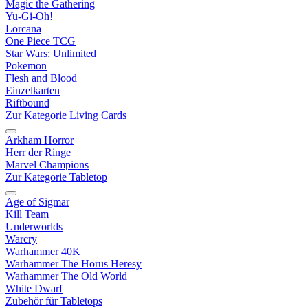
Magic the Gathering
Yu-Gi-Oh!
Lorcana
One Piece TCG
Star Wars: Unlimited
Pokemon
Flesh and Blood
Einzelkarten
Riftbound
Zur Kategorie Living Cards
Arkham Horror
Herr der Ringe
Marvel Champions
Zur Kategorie Tabletop
Age of Sigmar
Kill Team
Underworlds
Warcry
Warhammer 40K
Warhammer The Horus Heresy
Warhammer The Old World
White Dwarf
Zubehör für Tabletops