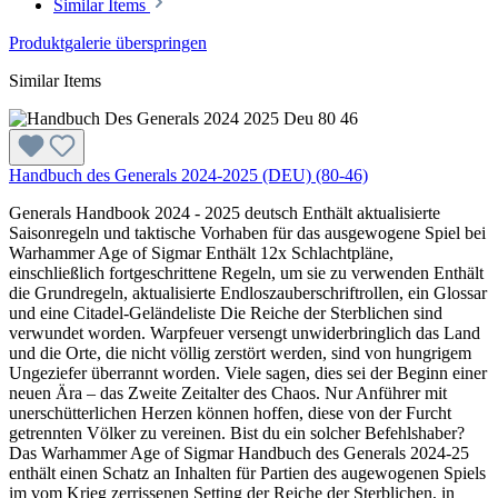
Similar Items
Produktgalerie überspringen
Similar Items
Handbuch des Generals 2024-2025 (DEU) (80-46)
Generals Handbook 2024 - 2025 deutsch Enthält aktualisierte
Saisonregeln und taktische Vorhaben für das ausgewogene Spiel bei
Warhammer Age of Sigmar Enthält 12x Schlachtpläne,
einschließlich fortgeschrittene Regeln, um sie zu verwenden Enthält
die Grundregeln, aktualisierte Endloszauberschriftrollen, ein Glossar
und eine Citadel-Geländeliste Die Reiche der Sterblichen sind
verwundet worden. Warpfeuer versengt unwiderbringlich das Land
und die Orte, die nicht völlig zerstört werden, sind von hungrigem
Ungeziefer überrannt worden. Viele sagen, dies sei der Beginn einer
neuen Ära – das Zweite Zeitalter des Chaos. Nur Anführer mit
unerschütterlichen Herzen können hoffen, diese von der Furcht
getrennten Völker zu vereinen. Bist du ein solcher Befehlshaber?
Das Warhammer Age of Sigmar Handbuch des Generals 2024-25
enthält einen Schatz an Inhalten für Partien des augewogenen Spiels
im vom Krieg zerrissenen Setting der Reiche der Sterblichen, in