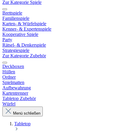
Zur Kategorie Spiele
Brettspiele
Familienspiele
Karten- & Würfelspiele
Kenner- & Expertenspiele
Kooperative Spiele
Party
Rätsel- & Denkerspiele
Strategiespiele
Zur Kategorie Zubehör
Deckboxen
Hüllen
Ordner
Spielmatten
Aufbewahrung
Kartentrenner
Tabletop Zubehör
Würfel
Menü schließen
Tabletop