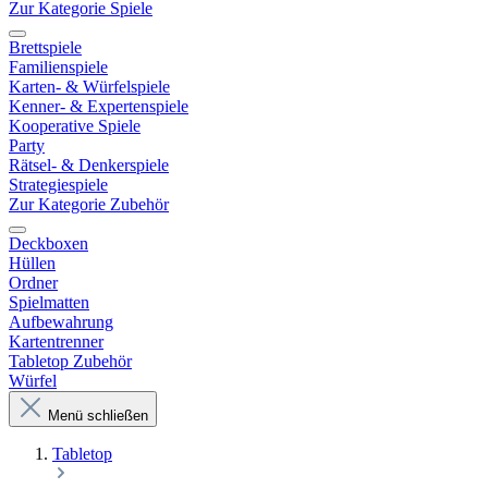
Zur Kategorie Spiele
Brettspiele
Familienspiele
Karten- & Würfelspiele
Kenner- & Expertenspiele
Kooperative Spiele
Party
Rätsel- & Denkerspiele
Strategiespiele
Zur Kategorie Zubehör
Deckboxen
Hüllen
Ordner
Spielmatten
Aufbewahrung
Kartentrenner
Tabletop Zubehör
Würfel
Menü schließen
Tabletop