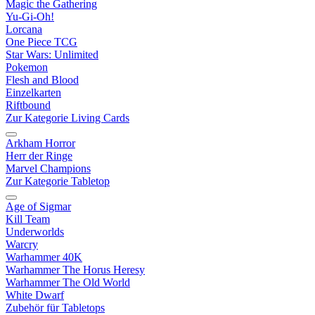
Magic the Gathering
Yu-Gi-Oh!
Lorcana
One Piece TCG
Star Wars: Unlimited
Pokemon
Flesh and Blood
Einzelkarten
Riftbound
Zur Kategorie Living Cards
Arkham Horror
Herr der Ringe
Marvel Champions
Zur Kategorie Tabletop
Age of Sigmar
Kill Team
Underworlds
Warcry
Warhammer 40K
Warhammer The Horus Heresy
Warhammer The Old World
White Dwarf
Zubehör für Tabletops