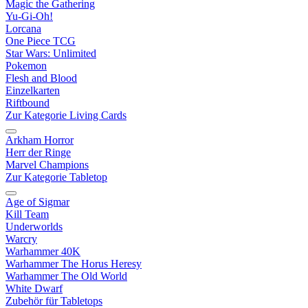
Magic the Gathering
Yu-Gi-Oh!
Lorcana
One Piece TCG
Star Wars: Unlimited
Pokemon
Flesh and Blood
Einzelkarten
Riftbound
Zur Kategorie Living Cards
Arkham Horror
Herr der Ringe
Marvel Champions
Zur Kategorie Tabletop
Age of Sigmar
Kill Team
Underworlds
Warcry
Warhammer 40K
Warhammer The Horus Heresy
Warhammer The Old World
White Dwarf
Zubehör für Tabletops