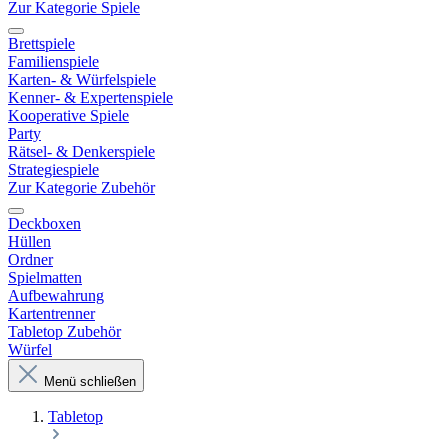
Zur Kategorie Spiele
Brettspiele
Familienspiele
Karten- & Würfelspiele
Kenner- & Expertenspiele
Kooperative Spiele
Party
Rätsel- & Denkerspiele
Strategiespiele
Zur Kategorie Zubehör
Deckboxen
Hüllen
Ordner
Spielmatten
Aufbewahrung
Kartentrenner
Tabletop Zubehör
Würfel
Menü schließen
Tabletop