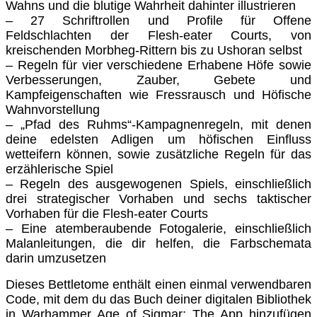
Wahns und die blutige Wahrheit dahinter illustrieren
– 27 Schriftrollen und Profile für Offene
Feldschlachten der
Flesh-eater Courts
, von
kreischenden Morbheg-Rittern bis zu Ushoran selbst
– Regeln für vier verschiedene Erhabene Höfe sowie
Verbesserungen, Zauber, Gebete und
Kampfeigenschaften wie Fressrausch und Höfische
Wahnvorstellung
– „Pfad des Ruhms“-Kampagnenregeln, mit denen
deine edelsten Adligen um höfischen Einfluss
wetteifern können, sowie zusätzliche Regeln für das
erzählerische Spiel
– Regeln des ausgewogenen Spiels, einschließlich
drei strategischer Vorhaben und sechs taktischer
Vorhaben für die
Flesh-eater Courts
– Eine atemberaubende Fotogalerie, einschließlich
Malanleitungen, die dir helfen, die Farbschemata
darin umzusetzen
Dieses Bettletome enthält einen einmal verwendbaren
Code, mit dem du das Buch deiner digitalen Bibliothek
in Warhammer Age of Sigmar: The App hinzufügen