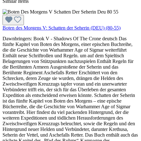
Similar Items
Boten des Morgens V: Schatten der Seherin (DEU) (80-55)
Dawnbringers: Book V - Shadows Of The Crone deutsch Das
fünfte Kapitel von Boten des Morgens, einer epischen Buchreihe,
die die Geschichte von Warhammer Age of Sigmar weiterführt
Enthält neue Schriftrollen und Regeln. um auf dem Spieltisch
Belagerungen von Stützpunkten nachzuspielen Enthält Regeln für
die Berühmten Armeen Ausgestoßene der Seherin und das
Berühmte Regiment Aschefalls Retter Erschüttert von den
Schrecken, deren Zeuge sie wurden, drängen die Helden des
Zweischweifigen Kreuzzugs tapfer voran und ein unerwarteter
Verbündeter trifft ein, der sich für das Überleben der gesamten
Expedition als entscheidend erweisen könnte. Schatten der Seherin
ist das fünfte Kapitel von Boten des Morgens – eine epische
Bücherreihe, die die Geschichte von Warhammer Age of Sigmar
vorantreibt. Hier findest du viel packenden Hintergrund, der die
weiteren Expeditionen und tödlichen Herausforderungen des
Zweischweifigen Kreuzzugs beleuchtet, sowie die Regeln und den
Hintergrund neuer Helden und Verbündeter, darunter Krethusa,
Seherin der Vettel, und Aschefalls Retter. Das Buch enthält auch das
nächste Kapitel der „Pfad des Ruhms“-Kampagne des