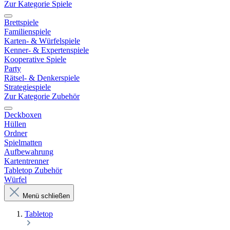
Zur Kategorie Spiele
Brettspiele
Familienspiele
Karten- & Würfelspiele
Kenner- & Expertenspiele
Kooperative Spiele
Party
Rätsel- & Denkerspiele
Strategiespiele
Zur Kategorie Zubehör
Deckboxen
Hüllen
Ordner
Spielmatten
Aufbewahrung
Kartentrenner
Tabletop Zubehör
Würfel
Menü schließen
Tabletop