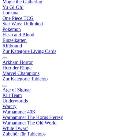
Magic the Gathering
Yu-Gi-Oh!
Lorcana
One Piece TCG
Star Wars: Unlimited
Pokemon
Flesh and Blood
Einzelkarten
Riftbound
Zur Kategorie Living Cards
Arkham Horror
Herr der Ringe
Marvel Champions
Zur Kategorie Tabletop
Age of Sigmar
Kill Team
Underworlds
Warcry
Warhammer 40K
Warhammer The Horus Heresy
Warhammer The Old World
White Dwarf
Zubehör für Tabletops