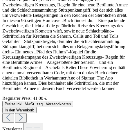
Zweischweifigen Kreuzzugs, Regeln für eine neue Berühmte Armee
und die Schlachtensammlung: Stützpunktangriff, bei der sich alles
um verzweifelte Belagerungen in den Reichen der Sterblichen dreht.
In diesem 96-seitigen Hardcover-Buch findest du: – Eine packende
Geschichte, die Licht auf die gefährliche Reise des Kreuzzugs des
Zweischweifigen Kometen wirft, sowie neue Schlachtpläne–
Schriftrollen für Krethusa die Seherin, Callis und Toll und Tolls
Gefährten– Stützpunktregeln, darunter die Schlachtensammlung:
Stützpunktangriff, bei dem sich alles um Belagerungskriegsführung
dreht– Ein neues „Pfad des Ruhms“-Kapitel für die
Kreuzzugskampagne des Zweischweifigen Kreuzzugs– Regeln für
eine Berühmte Armee – Ausgestoßene der Seherin – und ein
Berühmtes Regiment – Aschefalls Retter Diese Erweiterung enthält
einen einmal verwendbaren Code, mit dem du das Buch deiner
digitalen Bibliothek in Warhammer Age of Sigmar: The App
hinzufügen kannst. Dies beinhaltet alle Schriftrollen, die mit der
Berühmten Armee in diesem Buch verwendet werden können.
Regulärer Preis:
41,00 €
Preise inkl. MwSt. zzgl. Versandkosten
In den Warenkorb
Newsletter