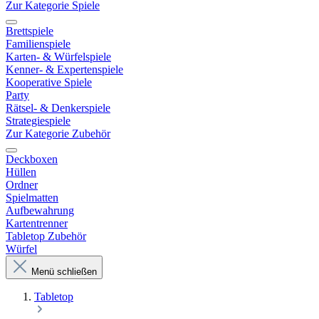
Zur Kategorie Spiele
Brettspiele
Familienspiele
Karten- & Würfelspiele
Kenner- & Expertenspiele
Kooperative Spiele
Party
Rätsel- & Denkerspiele
Strategiespiele
Zur Kategorie Zubehör
Deckboxen
Hüllen
Ordner
Spielmatten
Aufbewahrung
Kartentrenner
Tabletop Zubehör
Würfel
Menü schließen
Tabletop