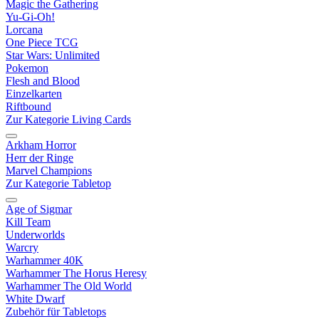
Magic the Gathering
Yu-Gi-Oh!
Lorcana
One Piece TCG
Star Wars: Unlimited
Pokemon
Flesh and Blood
Einzelkarten
Riftbound
Zur Kategorie Living Cards
Arkham Horror
Herr der Ringe
Marvel Champions
Zur Kategorie Tabletop
Age of Sigmar
Kill Team
Underworlds
Warcry
Warhammer 40K
Warhammer The Horus Heresy
Warhammer The Old World
White Dwarf
Zubehör für Tabletops