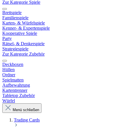
Zur Kategorie Spiele
Brettspiele
Familienspiele
Karten- & Würfelspiele
Kenner- & Expertenspiele
Kooperative Spiele
Party
Rätsel- & Denkerspiele
Strategiespiele
Zur Kategorie Zubehör
Deckboxen
Hüllen
Ordner
Spielmatten
Aufbewahrung
Kartentrenner
Tabletop Zubehör
Würfel
Menü schließen
Trading Cards