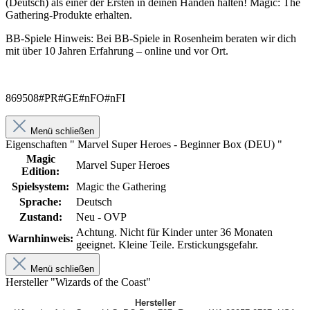
(Deutsch) als einer der Ersten in deinen Händen halten! Magic: The
Gathering‑Produkte erhalten.
BB‑Spiele Hinweis: Bei BB‑Spiele in Rosenheim beraten wir dich
mit über 10 Jahren Erfahrung – online und vor Ort.
869508#PR#GE#nFO#nFI
Menü schließen
Eigenschaften " Marvel Super Heroes - Beginner Box (DEU) "
Magic
Marvel Super Heroes
Edition:
Spielsystem:
Magic the Gathering
Sprache:
Deutsch
Zustand:
Neu - OVP
Achtung. Nicht für Kinder unter 36 Monaten
Warnhinweis:
geeignet. Kleine Teile. Erstickungsgefahr.
Menü schließen
Hersteller "Wizards of the Coast"
Hersteller