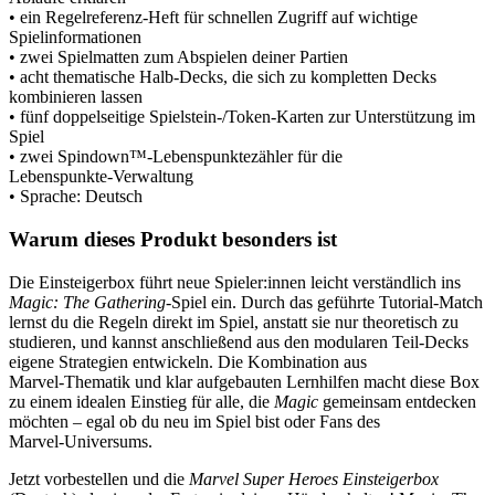
• ein Regelreferenz‑Heft für schnellen Zugriff auf wichtige
Spielinformationen
• zwei Spielmatten zum Abspielen deiner Partien
• acht thematische Halb‑Decks, die sich zu kompletten Decks
kombinieren lassen
• fünf doppelseitige Spielstein‑/Token‑Karten zur Unterstützung im
Spiel
• zwei Spindown™‑Lebenspunktezähler für die
Lebenspunkte‑Verwaltung
• Sprache: Deutsch
Warum dieses Produkt besonders ist
Die Einsteigerbox führt neue Spieler:innen leicht verständlich ins
Magic: The Gathering
‑Spiel ein. Durch das geführte Tutorial‑Match
lernst du die Regeln direkt im Spiel, anstatt sie nur theoretisch zu
studieren, und kannst anschließend aus den modularen Teil‑Decks
eigene Strategien entwickeln. Die Kombination aus
Marvel‑Thematik und klar aufgebauten Lernhilfen macht diese Box
zu einem idealen Einstieg für alle, die
Magic
gemeinsam entdecken
möchten – egal ob du neu im Spiel bist oder Fans des
Marvel‑Universums.
Jetzt vorbestellen und die
Marvel Super Heroes Einsteigerbox