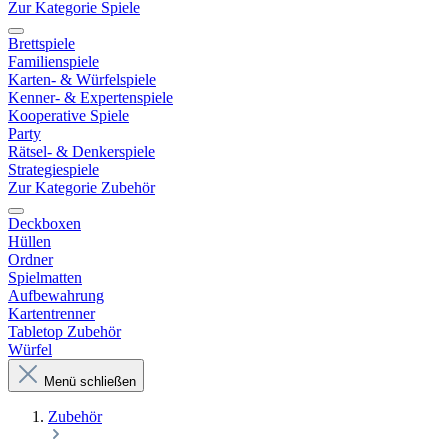
Zur Kategorie Spiele
Brettspiele
Familienspiele
Karten- & Würfelspiele
Kenner- & Expertenspiele
Kooperative Spiele
Party
Rätsel- & Denkerspiele
Strategiespiele
Zur Kategorie Zubehör
Deckboxen
Hüllen
Ordner
Spielmatten
Aufbewahrung
Kartentrenner
Tabletop Zubehör
Würfel
Menü schließen
Zubehör