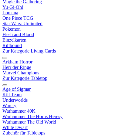
Magic the Gathering
Yu-Gi-Oh!
Lorcana
One Piece TCG
Star Wars: Unlimited
Pokemon
Flesh and Blood
Einzelkarten
Riftbound
Zur Kategorie Living Cards
Arkham Horror
Herr der Ringe
Marvel Champions
Zur Kategorie Tabletop
Age of Sigmar
Kill Team
Underworlds
Warcry
Warhammer 40K
Warhammer The Horus Heresy
Warhammer The Old World
White Dwarf
Zubehör für Tabletops