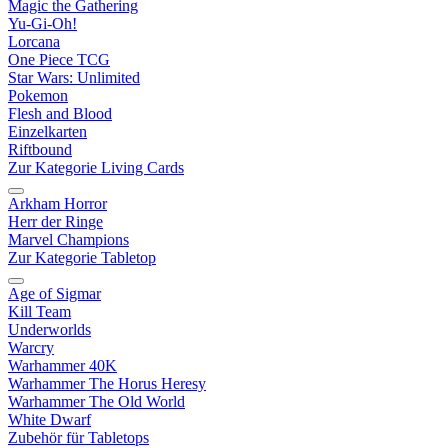
Magic the Gathering
Yu-Gi-Oh!
Lorcana
One Piece TCG
Star Wars: Unlimited
Pokemon
Flesh and Blood
Einzelkarten
Riftbound
Zur Kategorie Living Cards
Arkham Horror
Herr der Ringe
Marvel Champions
Zur Kategorie Tabletop
Age of Sigmar
Kill Team
Underworlds
Warcry
Warhammer 40K
Warhammer The Horus Heresy
Warhammer The Old World
White Dwarf
Zubehör für Tabletops