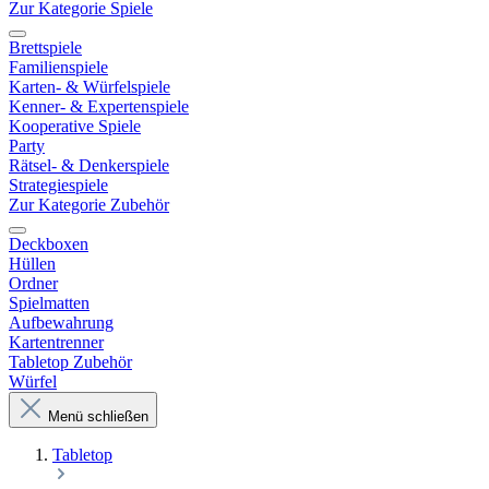
Zur Kategorie Spiele
Brettspiele
Familienspiele
Karten- & Würfelspiele
Kenner- & Expertenspiele
Kooperative Spiele
Party
Rätsel- & Denkerspiele
Strategiespiele
Zur Kategorie Zubehör
Deckboxen
Hüllen
Ordner
Spielmatten
Aufbewahrung
Kartentrenner
Tabletop Zubehör
Würfel
Menü schließen
Tabletop