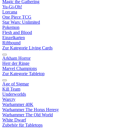
Magic the Gathering
Yu-Gi-Oh!
Lorcana
One Piece TCG
Star Wars: Unlimited
Pokemon
Flesh and Blood
Einzelkarten
Riftbound
Zur Kategorie Living Cards
Arkham Horror
Herr der Ringe
Marvel Champions
Zur Kategorie Tabletop
Age of Sigmar
Kill Team
Underworlds
Warcry
Warhammer 40K
Warhammer The Horus Heresy
Warhammer The Old World
White Dwarf
Zubehör für Tabletops