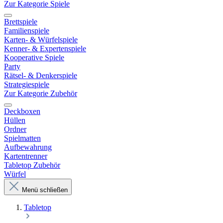
Zur Kategorie Spiele
Brettspiele
Familienspiele
Karten- & Würfelspiele
Kenner- & Expertenspiele
Kooperative Spiele
Party
Rätsel- & Denkerspiele
Strategiespiele
Zur Kategorie Zubehör
Deckboxen
Hüllen
Ordner
Spielmatten
Aufbewahrung
Kartentrenner
Tabletop Zubehör
Würfel
Menü schließen
Tabletop