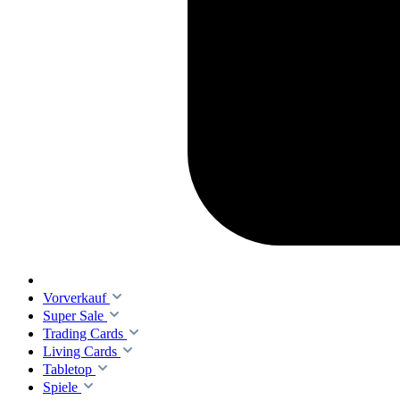
Vorverkauf
Super Sale
Trading Cards
Living Cards
Tabletop
Spiele