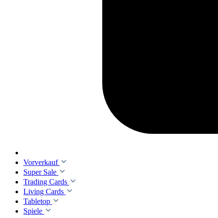
Vorverkauf
Super Sale
Trading Cards
Living Cards
Tabletop
Spiele