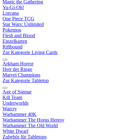
Magic the Gathering
Yu-Gi-Oh!
Lorcana
One Piece TCG
Star Wars: Unlimited
Pokemon
Flesh and Blood
Einzelkarten
Riftbound
Zur Kategorie Living Cards
Arkham Horror
Herr der Ringe
Marvel Champions
Zur Kategorie Tabletop
Age of Sigmar
Kill Team
Underworlds
Warcry
Warhammer 40K
Warhammer The Horus Heresy
Warhammer The Old World
White Dwarf
Zubehör für Tabletops