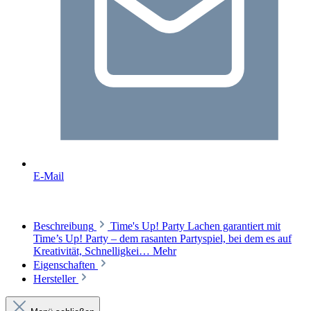
E-Mail
Beschreibung
Time's Up! Party Lachen garantiert mit
Time’s Up! Party – dem rasanten Partyspiel, bei dem es auf
Kreativität, Schnelligkei…
Mehr
Eigenschaften
Hersteller