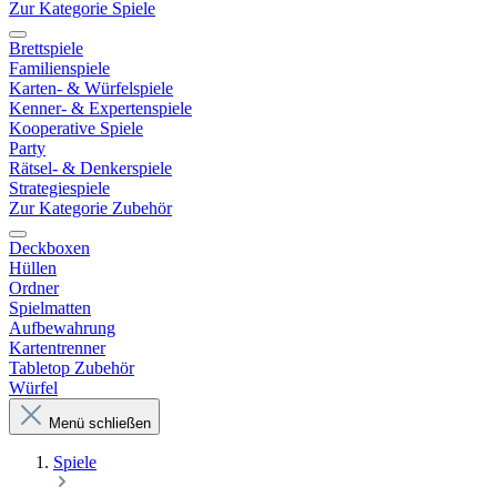
Zur Kategorie Spiele
Brettspiele
Familienspiele
Karten- & Würfelspiele
Kenner- & Expertenspiele
Kooperative Spiele
Party
Rätsel- & Denkerspiele
Strategiespiele
Zur Kategorie Zubehör
Deckboxen
Hüllen
Ordner
Spielmatten
Aufbewahrung
Kartentrenner
Tabletop Zubehör
Würfel
Menü schließen
Spiele