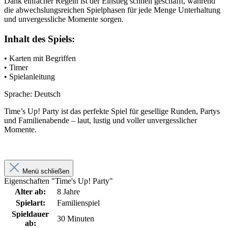
Dank einfacher Regeln ist der Einstieg schnell geschafft, während
die abwechslungsreichen Spielphasen für jede Menge Unterhaltung
und unvergessliche Momente sorgen.
Inhalt des Spiels:
• Karten mit Begriffen
• Timer
• Spielanleitung
Sprache: Deutsch
Time’s Up! Party ist das perfekte Spiel für gesellige Runden, Partys
und Familienabende – laut, lustig und voller unvergesslicher
Momente.
Menü schließen
Eigenschaften "Time's Up! Party"
Alter ab:
8 Jahre
Spielart:
Familienspiel
Spieldauer
30 Minuten
ab: